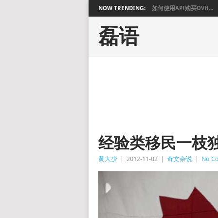
NOW TRENDING:
如何使用API购买OVH...
磊语
经验类移民一枝独
黄大少
|
2012-11-02
|
奇文杂说
|
No C