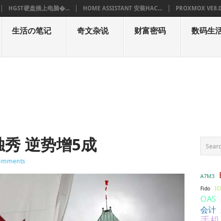
HGST硬盘插上电脑�...
HOME ASSISTANT 安装HAC...
PROXMOX VE8.
生活の笔记
奇文杂说
财富密码
数码生
秀 逆势增5成
omments
A7M3
IC
Fido
OAS
会计
手机