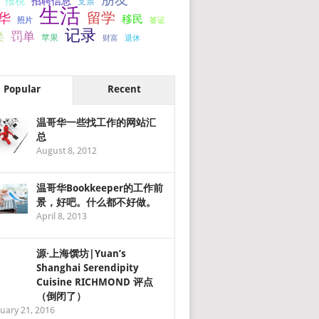
报税
招聘信息
支票
生活
留学
华
移民
签证
照片
记录
罚单
类
苹果
财富
退休
Popular
Recent
温哥华一些找工作的网站汇
总
August 8, 2012
温哥华Bookkeeper的工作前
景，好吧。什么都不好做。
April 8, 2013
源·上海馔坊|Yuan’s
Shanghai Serendipity
Cuisine RICHMOND 评点
（倒闭了）
uary 21, 2016