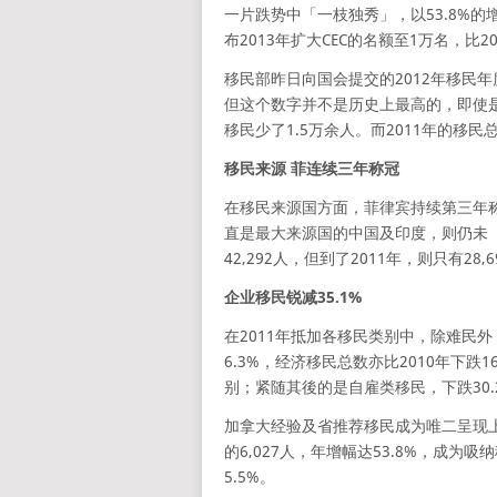
一片跌势中「一枝独秀」，以53.8%
布2013年扩大CEC的名额至1万名，比
移民部昨日向国会提交的2012年移民年度
但这个数字并不是历史上最高的，即使是26
移民少了1.5万余人。而2011年的移民
移民来源 菲连续三年称冠
在移民来源国方面，菲律宾持续第三年称冠
直是最大来源国的中国及印度，则仍未「
42,292人，但到了2011年，则只有28
企业移民锐减35.1%
在2011年抵加各移民类别中，除难民
6.3%，经济移民总数亦比2010年下跌
别；紧随其後的是自雇类移民，下跌30
加拿大经验及省推荐移民成为唯二呈现上涨
的6,027人，年增幅达53.8%，成
5.5%。