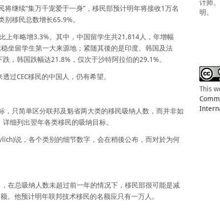
计师
移民将继续“集万千宠爱于一身”，移民部预计明年将接收1万名
明。
类别移民总数增长65.9%。
，比上年略增3.3%。其中，中国留学生共21,814人，年增幅
，继续稳坐留学生第一大来源地；紧随其後的是印度、韩国及法
，韩国跌幅达21.8%，仅次于沙特阿拉伯的29.1%。
透过CEC移民的中国人，仍有希望。
This w
Common
Intern
目标，只简单区分联邦及魁省两大类的移民吸纳人数，而并非如
，详细列出翌年各类移民的吸纳目标。
Pavlich)说，各个类别的细节数字，会在稍後公布，而对於为何
and)指出，在总吸纳人数未超过前一年的情况下，移民部很可能是减
名额。他预计明年联邦技术移民的名额应只有一万人。