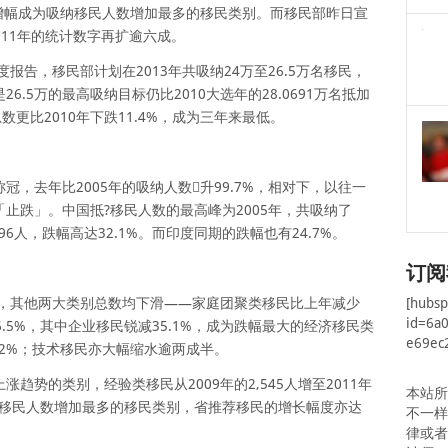
的增幅成为吸纳移民人数增加最多的移民类别。而移民部昨日宣
2011年的统计数字再扩逾六成。
报告，移民部计划在2013年共吸纳24万至26.5万名移民，
.5万的最高吸纳目标仍比2010大选年的28.0691万名抵加
总数更比2010年下跌11.4%，成为三年来最低。
，去年比2005年的吸纳人数升99.7%，相对下，以往一
止跌」。中国抵?移民人数的最高峰为2005年，共吸纳了
,696人，跌幅高达32.1%。而印度同期的跌幅也有24.7%。
订阅
[hubs
外，其他两大类别总数均下滑——家庭团聚类移民比上年减少
id=6a
16.5%，其中企业移民锐减35.1%，成为跌幅最大的经济移民类
e69ec
.2%；技术移民亦大幅缩水逾两成半。
趋势的类别，经验类移民从2009年的2,545人增至2011年
本站
为吸纳移民人数增加最多的移民类别，省推荐移民的增长幅度亦达
不一
律或