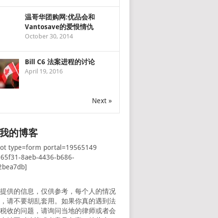
温哥华团购网:优品会和
Vantosave的爱恨情仇
October 30, 2014
Bill C6 法案进程的讨论
April 19, 2016
Next »
我的博客
pot type=form portal=19565149
065f31-8aeb-4436-b686-
2bea7db]
所提供的信息，仅供参考，每个人的情况
样，请不要胡乱套用。如果你真的遇到法
者税收的问题，请询问当地的律师或者会