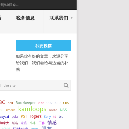
0到9.0轻�...
活
税务信息
联系我们
我要投稿
如果你有好的文章，欢迎分享
给我们，我们会给与适当的补
贴
BC
Bookkeeper
COVID-19
Bell
cibc
CRA
kamloops
NAS
BC
iPhone
moto
PST
rogers
pda
tru
paypal
Sony
td
情感
加拿大
小米
工作
域名
家庭
朋友