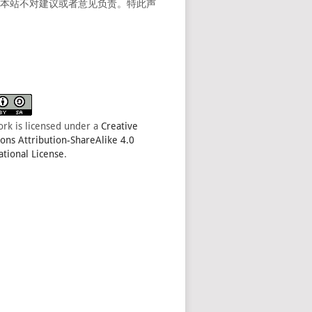
。本站不对建议或者意见负责。特此声
ork is licensed under a
Creative
s Attribution-ShareAlike 4.0
ational License
.