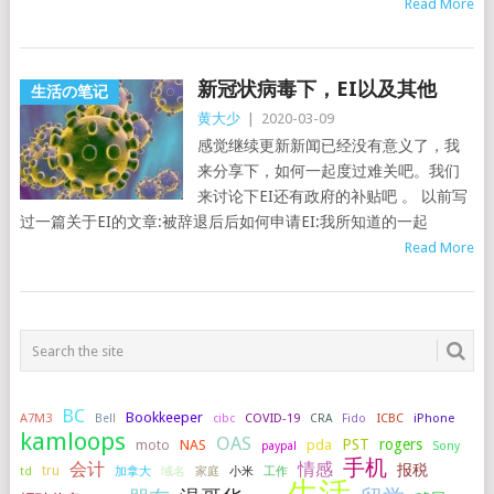
Read More
新冠状病毒下，EI以及其他
生活の笔记
黄大少
|
2020-03-09
感觉继续更新新闻已经没有意义了，我
来分享下，如何一起度过难关吧。我们
来讨论下EI还有政府的补贴吧 。 以前写
过一篇关于EI的文章:被辞退后后如何申请EI:我所知道的一起
Read More
BC
Bookkeeper
A7M3
COVID-19
ICBC
iPhone
Bell
cibc
CRA
Fido
kamloops
OAS
PST
rogers
NAS
pda
moto
paypal
Sony
手机
会计
情感
报税
tru
加拿大
小米
工作
td
域名
家庭