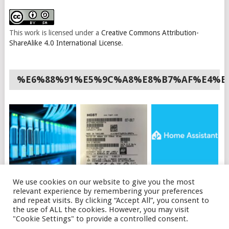
This work is licensed under a
Creative Commons Attribution-
ShareAlike 4.0 International License
.
%E6%88%91%E5%9C%A8%E8%B7%AF%E4%B
如何使用API购买OVH
HGST硬盘插上电脑不
HOME ASSISTANT 安
We use cookies on our website to give you the most
独立服务器
识别的可能原因及解决
装HACS
relevant experience by remembering your preferences
办法
and repeat visits. By clicking “Accept All”, you consent to
the use of ALL the cookies. However, you may visit
"Cookie Settings" to provide a controlled consent.
© 2026
磊语
.