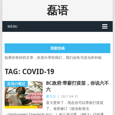
磊语
MENU
我要投稿
如果你有好的文章，欢迎分享给我们，我们会给与适当的补贴
TAG:
COVID-19
BC政府:带薪打疫苗，你说六不
生活の笔记
六
黄大少
|
2021-04-15
喜大普奔了，现在你可以带薪打疫苗
了。省府修订《就业标准法
（Employment Standards Act） 》的三号法案 （Bill 3）已经通