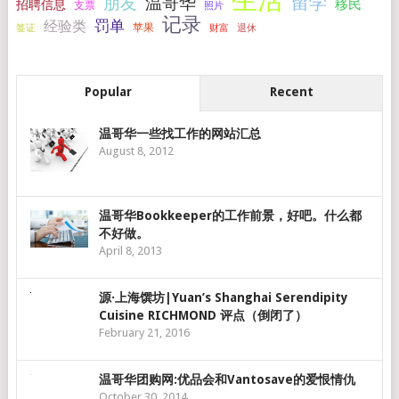
生活
留学
温哥华
朋友
移民
招聘信息
支票
照片
记录
罚单
经验类
签证
苹果
财富
退休
Popular
Recent
温哥华一些找工作的网站汇总
August 8, 2012
温哥华Bookkeeper的工作前景，好吧。什么都
不好做。
April 8, 2013
源·上海馔坊|Yuan’s Shanghai Serendipity
Cuisine RICHMOND 评点（倒闭了）
February 21, 2016
温哥华团购网:优品会和Vantosave的爱恨情仇
October 30, 2014