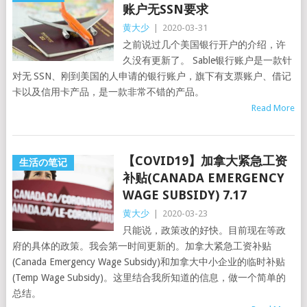
账户无SSN要求
黄大少
|
2020-03-31
之前说过几个美国银行开户的介绍，许
久没有更新了。 Sable银行账户是一款针
对无 SSN、刚到美国的人申请的银行账户，旗下有支票账户、借记
卡以及信用卡产品，是一款非常不错的产品。
Read More
【COVID19】加拿大紧急工资
生活の笔记
补贴(CANADA EMERGENCY
WAGE SUBSIDY) 7.17
黄大少
|
2020-03-23
只能说，政策改的好快。目前现在等政
府的具体的政策。我会第一时间更新的。加拿大紧急工资补贴
(Canada Emergency Wage Subsidy)和加拿大中小企业的临时补贴
(Temp Wage Subsidy)。这里结合我所知道的信息，做一个简单的
总结。