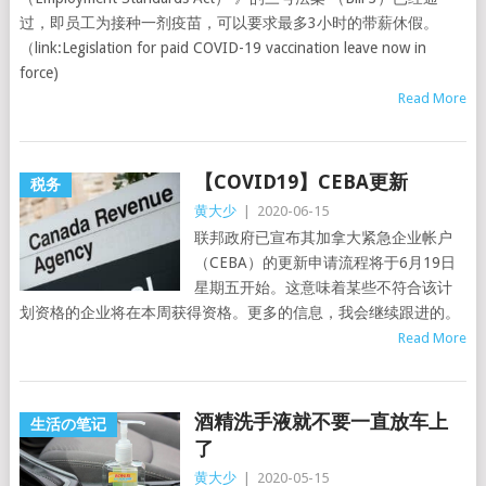
过，即员工为接种一剂疫苗，可以要求最多3小时的带薪休假。
（link:Legislation for paid COVID-19 vaccination leave now in
force)
Read More
【COVID19】CEBA更新
税务
黄大少
|
2020-06-15
联邦政府已宣布其加拿大紧急企业帐户
（CEBA）的更新申请流程将于6月19日
星期五开始。这意味着某些不符合该计
划资格的企业将在本周获得资格。更多的信息，我会继续跟进的。
Read More
酒精洗手液就不要一直放车上
生活の笔记
了
黄大少
|
2020-05-15