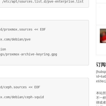
' /etc/apt/sources.list.d/pve-enterprise.list
d/proxmox.sources << EOF

x.com/debian/pve

ion

gs/proxmox-archive-keyring.gpg

订阅
[hubs
id=6a
e69ec
d/ceph.sources << EOF

本站
x.com/debian/ceph-squid

不一
律或