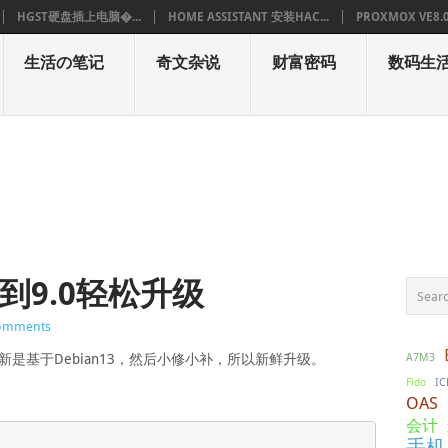
HGST硬盘插上电脑�...
HOME ASSISTANT 安装HAC...
PROXMOX VE8.
生活の笔记
奇文杂说
财富密码
数码生
.0到9.0轻松升级
omments
A7M3
要的更新是基于Debian13，然后小修小补，所以新鲜升级。
IC
Fido
OAS
会计
手机