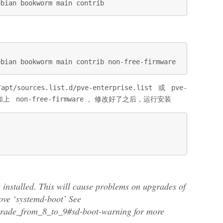
ebian bookworm main contrib
ebian bookworm main contrib non-free-firmware
/apt/sources.list.d/pve-enterprise.list
或
pve-
加上
non-free-firmware
。修改好了之后，运行安装
installed. This will cause problems on upgrades of
ove ‘systemd-boot’ See
grade_from_8_to_9#sd-boot-warning for more