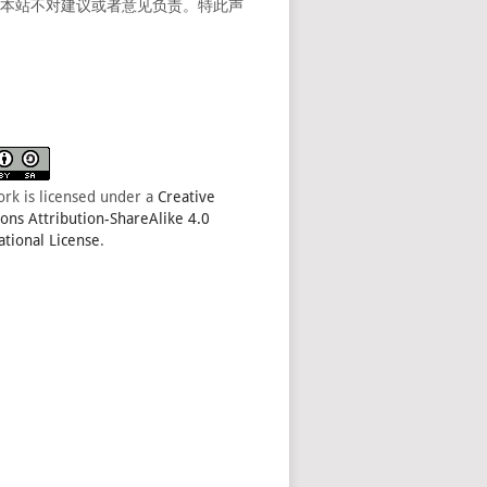
。本站不对建议或者意见负责。特此声
ork is licensed under a
Creative
s Attribution-ShareAlike 4.0
ational License
.