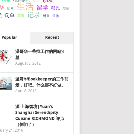
报税
招聘信息
支票
生活
留学
华
移民
签证
照片
记录
罚单
类
苹果
财富
退休
Popular
Recent
温哥华一些找工作的网站汇
总
August 8, 2012
温哥华Bookkeeper的工作前
景，好吧。什么都不好做。
April 8, 2013
源·上海馔坊|Yuan’s
Shanghai Serendipity
Cuisine RICHMOND 评点
（倒闭了）
uary 21, 2016