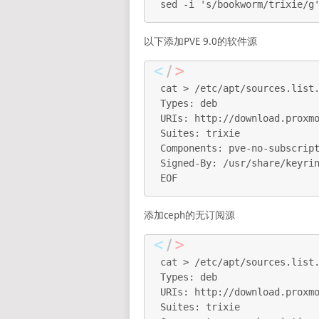
sed -i 's/bookworm/trixie/g
以下添加PVE 9.0的软件源
cat > /etc/apt/sources.list.
Types: deb

URIs: http://download.proxmo
Suites: trixie

Components: pve-no-subscript
Signed-By: /usr/share/keyrin
EOF
添加ceph的无订阅源
cat > /etc/apt/sources.list.
Types: deb

URIs: http://download.proxmo
Suites: trixie
