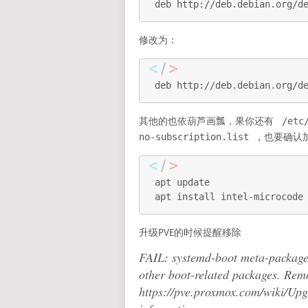
deb http://deb.debian.org/d
修改为：
deb http://deb.debian.org/d
其他的也依葫芦画瓢，果你还有
/etc
no-subscription.list
，也要确认
apt update

apt install intel-microcode
升级PVE的时候提醒移除
FAIL: systemd-boot meta-package 
other boot-related packages. Rem
https://pve.proxmox.com/wiki/Up