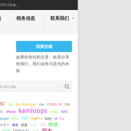
0到9.0轻�...
活
税务信息
联系我们
我要投稿
如果你有好的文章，欢迎分享
给我们，我们会给与适当的补
贴
BC
Bookkeeper
COVID-19
Bell
cibc
CRA
kamloops
NAS
BC
iPhone
moto
PST
rogers
pda
tru
paypal
Sony
td
情感
加拿大
小米
工作
域名
家庭
朋友