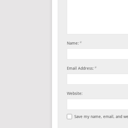
*
Name:
*
Email Address:
Website:
Save my name, email, and web