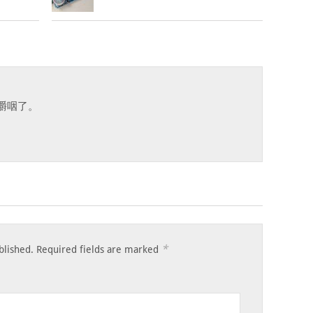
嚼咽了。
*
blished.
Required fields are marked