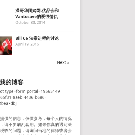
温哥华团购网:优品会和
Vantosave的爱恨情仇
October 30, 2014
Bill C6 法案进程的讨论
April 19, 2016
Next »
我的博客
pot type=form portal=19565149
065f31-8aeb-4436-b686-
2bea7db]
所提供的信息，仅供参考，每个人的情况
样，请不要胡乱套用。如果你真的遇到法
者税收的问题，请询问当地的律师或者会