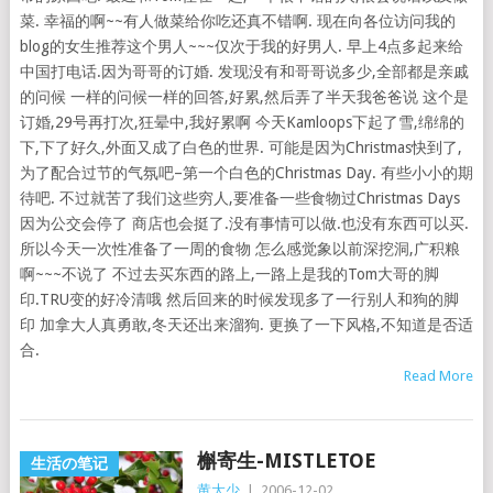
菜. 幸福的啊~~有人做菜给你吃还真不错啊. 现在向各位访问我的
blog的女生推荐这个男人~~~仅次于我的好男人. 早上4点多起来给
中国打电话.因为哥哥的订婚. 发现没有和哥哥说多少,全部都是亲戚
的问候 一样的问候一样的回答,好累,然后弄了半天我爸爸说 这个是
订婚,29号再打次,狂晕中,我好累啊 今天Kamloops下起了雪,绵绵的
下,下了好久,外面又成了白色的世界. 可能是因为Christmas快到了,
为了配合过节的气氛吧–第一个白色的Christmas Day. 有些小小的期
待吧. 不过就苦了我们这些穷人,要准备一些食物过Christmas Days
因为公交会停了 商店也会挺了.没有事情可以做.也没有东西可以买.
所以今天一次性准备了一周的食物 怎么感觉象以前深挖洞,广积粮
啊~~~不说了 不过去买东西的路上,一路上是我的Tom大哥的脚
印.TRU变的好冷清哦 然后回来的时候发现多了一行别人和狗的脚
印 加拿大人真勇敢,冬天还出来溜狗. 更换了一下风格,不知道是否适
合.
Read More
槲寄生-MISTLETOE
生活の笔记
黄大少
|
2006-12-02