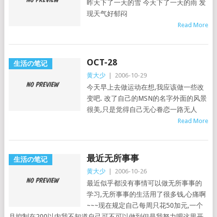
昨天下了一天的雪 今天下了一天的雨 发
现天气好郁闷
Read More
OCT-28
生活の笔记
黄大少
|
2006-10-29
今天早上去做运动在想,我应该做一些改
变吧. 改了自己的MSN的名字外面的风景
很美,只是觉得自己无心眷恋一路无人
Read More
最近无所事事
生活の笔记
黄大少
|
2006-10-26
最近似乎都没有事情可以做无所事事的
学习,无所事事的生活用了很多钱,心痛啊
~~~现在规定自己每周只花50加元,一个
月控制在200以内我不知道自己可不可以做到但是我努力吧这里开