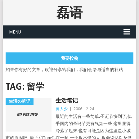
磊语
MENU
我要投稿
如果你有好的文章，欢迎分享给我们，我们会给与适当的补贴
TAG:
留学
生活笔记
生活の笔记
黄大少
|
2006-12-24
最近的生活有一些简单.圣诞节快到了,似
乎国内的圣诞节更有气氛一些 这里显得
冷落了起来.也有可能是因为这里是小城
市的原因吧. 最近和Tom住在一起,一个很不错的人,很会说话以及做