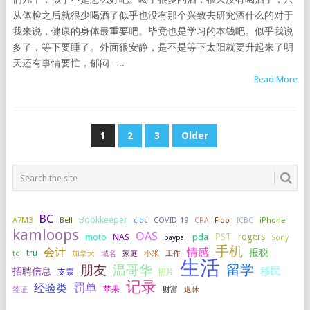
从体检之后就很少喝酒了似乎也没有那个兴致去研究酒什么的对于
我来说，健康的身体最重要吧。毕竟也是学习的本钱吧。似乎我说
多了，等下要睡了。外面很安静，是不是等下太阳就要升起来了明
天还有事情要忙，郁闷…..
Read More
POSTS
1
2
3
Older
PAGINATION
BC
Bookkeeper
A7M3
COVID-19
ICBC
iPhone
Bell
cibc
CRA
Fido
kamloops
OAS
PST
rogers
NAS
pda
moto
paypal
Sony
手机
会计
情感
报税
tru
加拿大
小米
工作
td
域名
家庭
生活
留学
温哥华
朋友
移民
招聘信息
支票
照片
记录
罚单
经验类
签证
苹果
财富
退休