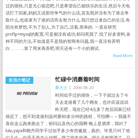
过的很快,只是无心留恋吧.只是希望自己能快乐的生活.然后今天电
话打了回家,妈妈又说那些争气的什么话,其实我并没有为了谁去争
取什么,也或者为了谁的话而去努力什么.我只想过者自己的生活,有
阳光有梦想,不为了别人,为了自己,活着,简单的. 一直在研究
proftp+mysql的配置,可是都没有成功,郁闷死我了.找了好多资料,各
种不同的方法,不知道是不是我的智商有问题,我一直没有弄明
白……….算了周末再弄吧.明天还有一个小的测试.
Read More
忙碌中消磨着时间
生活の笔记
黄大少
|
2006-08-20
时间似乎过的很快，一下子就过去了今
天去龙港看了几个网友，也许应该说试
昨天吧，现在已经4点多了然后回家已经
很迟了，想不到龙港到温州要80多分钟的路程，可怕啊～～我最不
喜欢这么跑来跑去了，郁闷以及伤心的我啊 晚上是酒席，我叫了
lulu,yaya和晓丹同学不过似乎多少有些尴尬，真的。毕竟只叫了他
们几个，似乎不是怎么好吧。喝了很多的酒，很久没有喝酒了，只