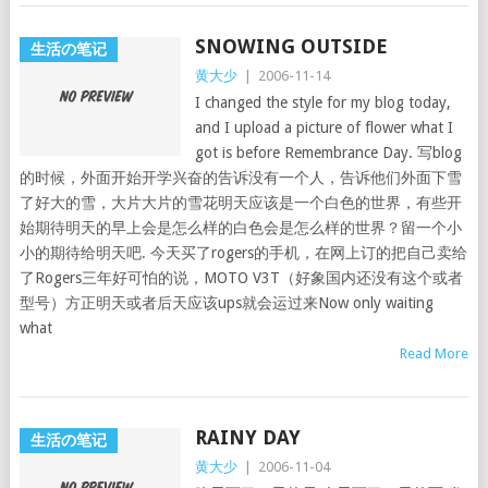
SNOWING OUTSIDE
生活の笔记
黄大少
|
2006-11-14
I changed the style for my blog today,
and I upload a picture of flower what I
got is before Remembrance Day. 写blog
的时候，外面开始开学兴奋的告诉没有一个人，告诉他们外面下雪
了好大的雪，大片大片的雪花明天应该是一个白色的世界，有些开
始期待明天的早上会是怎么样的白色会是怎么样的世界？留一个小
小的期待给明天吧. 今天买了rogers的手机，在网上订的把自己卖给
了Rogers三年好可怕的说，MOTO V3T（好象国内还没有这个或者
型号）方正明天或者后天应该ups就会运过来Now only waiting
what
Read More
RAINY DAY
生活の笔记
黄大少
|
2006-11-04