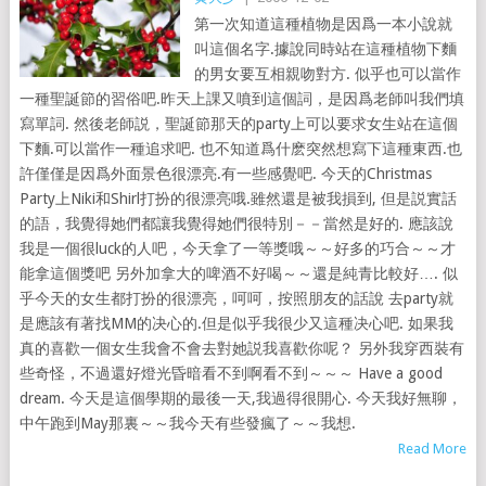
第一次知道這種植物是因爲一本小說就
叫這個名字.據說同時站在這種植物下麵
的男女要互相親吻對方. 似乎也可以當作
一種聖誕節的習俗吧.昨天上課又噴到這個詞，是因爲老師叫我們填
寫單詞. 然後老師説，聖誕節那天的party上可以要求女生站在這個
下麵.可以當作一種追求吧. 也不知道爲什麽突然想寫下這種東西.也
許僅僅是因爲外面景色很漂亮.有一些感覺吧. 今天的Christmas
Party上Niki和Shirl打扮的很漂亮哦.雖然還是被我損到, 但是説實話
的語，我覺得她們都讓我覺得她們很特別－－當然是好的. 應該說
我是一個很luck的人吧，今天拿了一等獎哦～～好多的巧合～～才
能拿這個獎吧 另外加拿大的啤酒不好喝～～還是純青比較好…. 似
乎今天的女生都打扮的很漂亮，呵呵，按照朋友的話說 去party就
是應該有著找MM的决心的.但是似乎我很少又這種决心吧. 如果我
真的喜歡一個女生我會不會去對她説我喜歡你呢？ 另外我穿西裝有
些奇怪，不過還好燈光昏暗看不到啊看不到～～～ Have a good
dream. 今天是這個學期的最後一天,我過得很開心. 今天我好無聊，
中午跑到May那裏～～我今天有些發瘋了～～我想.
Read More