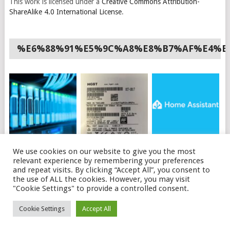
This work is licensed under a
Creative Commons Attribution-
ShareAlike 4.0 International License
.
%E6%88%91%E5%9C%A8%E8%B7%AF%E4%B
如何使用API购买OVH
HGST硬盘插上电脑不
HOME ASSISTANT 安
We use cookies on our website to give you the most
独立服务器
识别的可能原因及解决
装HACS
relevant experience by remembering your preferences
办法
and repeat visits. By clicking “Accept All”, you consent to
the use of ALL the cookies. However, you may visit
"Cookie Settings" to provide a controlled consent.
© 2026
磊语
.
Cookie Settings
Accept All
THEME BY
MYTHEMESHOP
. LEITALK.COM
ABOUT ME
SITEMAP
PRIVACY POLICY