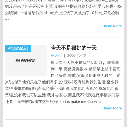
始冷起来了但是还没有下雪,真的有些期待收到妈妈的爱心包裹~~好
温暖啊~~~爸爸给我的cibc帐户上汇钱了又被扣了10加元,好伤心啊
~~
Read More
今天不是很好的一天
生活の笔记
黄大少
|
2006-10-19
很明显今天并不是我的luck day. 睡觉睡
到一半,突然觉得很冷,然后早上起来发现
自己头痛,脚重.父母又用那些无聊的问题
来说,似乎他们只在乎他们有多么想我却没有想到我的生活,至少我
觉得我知道他们很爱我,也关心我但是我要他们表现的,就象他们很
坚强,没有我也可以生活.我才会安心,而且我不想我在做事情的时候
还要半途来解释,我在这里很好That is make me Crazy!!!
Read More