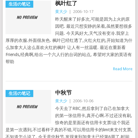
枫叶红了
生活の笔记
黄大少
|
2006-10-17
昨天醒来了好多次,可能是因为上火的原
因吧. 最近只想安静的呆着,虽然要想很多
问题. 今天风好大,天气没有变冷.我穿上
厚厚的衣服.外面很灰色. 枫叶已经红透了,火红火红的,开始知道为什
么加拿大人这么喜欢火红的枫叶 让人有一丝温暖. 最近在重新看
Friends,经典啊,给出一个六人行的台词的站点, 希望对大家的英语有
帮助
Read More
中秋节
生活の笔记
黄大少
|
2006-10-06
今天去了RBC,然后拿到了自己在加拿大
的第一张信用卡,真开心啊.不过还没有刷,
惊奇的是里面还有信用卡支票!这个我还
是第一次遇到,不过看样子真的不错,可以用信用卡的limt来支付支票,
不知道怎么说了. 今天是中秋节,发现来到加拿大已经第6周了,时间