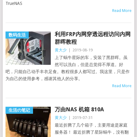
TrueNAS
Read More
利用FRP内网穿透远程访问内网
数码生活
群晖教程
黄大少
|
2019-08-19
上了蜗牛星际的车，安装了黑群晖。虽
然可以洗白，但是总觉得不厚道。好
吧，只能自己动手丰衣足食。教程很多人都写过。我这里，只是作
为自己的使用参考，感谢其他人的分享。
Read More
万由NAS 机箱 810A
生活の笔记
黄大少
|
2019-07-31
最近折腾了几个箱子，主要用途是家庭
服务器！ 最近折腾了星际蜗牛，没有翻