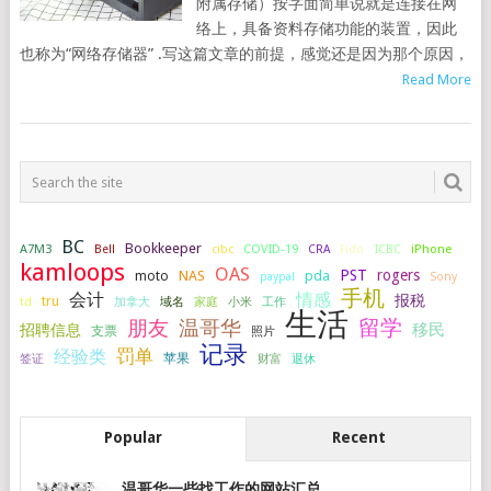
附属存储）按字面简单说就是连接在网
络上，具备资料存储功能的装置，因此
也称为“网络存储器” .写这篇文章的前提，感觉还是因为那个原因，
Read More
BC
Bookkeeper
A7M3
COVID-19
ICBC
iPhone
Bell
cibc
CRA
Fido
kamloops
OAS
PST
rogers
NAS
pda
moto
paypal
Sony
手机
会计
情感
报税
tru
加拿大
小米
工作
td
域名
家庭
生活
留学
温哥华
朋友
移民
招聘信息
支票
照片
记录
罚单
经验类
签证
苹果
财富
退休
Popular
Recent
温哥华一些找工作的网站汇总