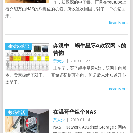
车，却深深的中了毒。而且在Youtube上
看介绍万由NAS的八盘位的机箱。所以这次回国，背了一个机箱回
来。
Read More
奔溃中，蜗牛星际A款双网卡的
生活の笔记
苦恼
黄大少
|
2019-05-27
上车了，买了蜗牛星际A款，双网卡的版
本。卖家破解了双千。一开始还是挺开心的。但是后来才知道开心
太早了。
Read More
在温哥华组个NAS
数码生活
黄大少
|
2019-01-14
NAS（Network Attached Storage：网络