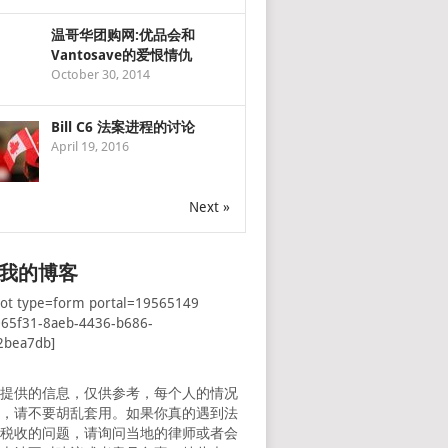
温哥华团购网:优品会和
Vantosave的爱恨情仇
October 30, 2014
Bill C6 法案进程的讨论
April 19, 2016
Next »
我的博客
pot type=form portal=19565149
065f31-8aeb-4436-b686-
2bea7db]
所提供的信息，仅供参考，每个人的情况
样，请不要胡乱套用。如果你真的遇到法
者税收的问题，请询问当地的律师或者会