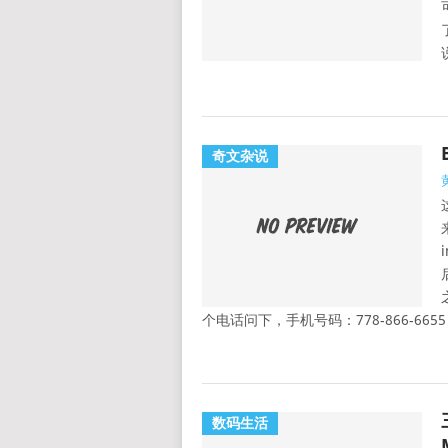
奇文杂说
i
后
个电话问下，手机号码：778-866-6655
数码生活