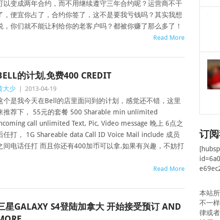
可以变成两年合约，而不用继续遵守三年合约呢？运营商不干
了，便宜你占了，合约你签了，这不是要我亏钱吗？其实我想
说，你们就不能让利给你的老客户吗？都被你赚了那么多了！
Read More
BELL的计划,免费400 CREDIT
黄大少
|
2013-04-19
这个是我今天在Bell的店里面问到的计划，感觉还不错，这里
来推荐下， 55元的套餐 500 Sharable min unlimited
ncoming call unlimited Text, Pic, Video message 晚上 6点之
订阅
任打， 1G Shareable data Call ID Voice Mail include 成员
之间电话任打 而且你还有400加币可以拿.如果有兴趣，不妨打
[hubs
id=6a
e69ec
Read More
本站
不一
三星GALAXY S4登陆加拿大 开始接受预订 AND
律或
MORE