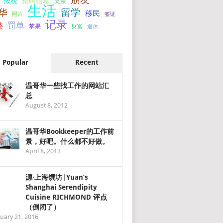
报税
招聘信息
支票
生活
留学
华
移民
签证
照片
记录
罚单
类
苹果
财富
退休
Popular
Recent
温哥华一些找工作的网站汇
总
August 8, 2012
温哥华Bookkeeper的工作前
景，好吧。什么都不好做。
April 8, 2013
源·上海馔坊|Yuan’s
Shanghai Serendipity
Cuisine RICHMOND 评点
（倒闭了）
uary 21, 2016