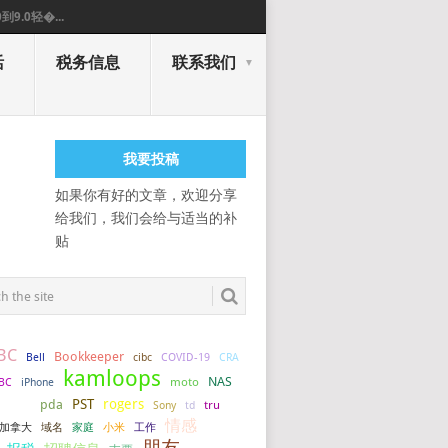
0到9.0轻�...
活
税务信息
联系我们
我要投稿
如果你有好的文章，欢迎分享
给我们，我们会给与适当的补
贴
BC
Bookkeeper
COVID-19
Bell
cibc
CRA
kamloops
NAS
BC
iPhone
moto
PST
rogers
pda
tru
paypal
Sony
td
情感
加拿大
小米
工作
域名
家庭
朋友