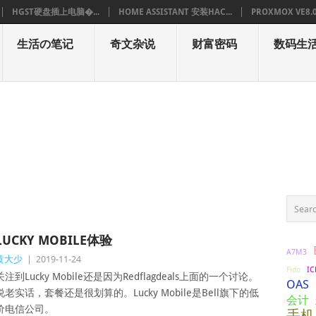
HGST硬盘插上电脑�...
HOME ASSISTANT 安装HAC...
PROXMOX VE8.
生活の笔记
奇文杂说
财富密码
数码生
LUCKY MOBILE体验
A7M3
黄大少
|
2019-11-24
IC
Fido
关注到Lucky Mobile还是因为Redflagdeals上面的一个讨论。
OAS
说老实话，套餐还是很划算的。Lucky Mobile是Bell旗下的低
会计
价电信公司。
手机