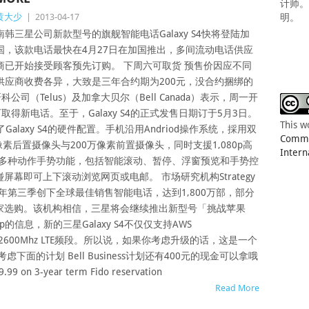
计师
黄大少
|
2013-04-17
明。
南韩三星公司新款型号的旗舰智能电话Galaxy S4快将登陆加
国，该款电话最快在4月27日在加国推出，多间流动电话供应
商已开始接受顾客预先订购。 下周六可取货 预售价因应不同
供应商收费各异，大致是三年合约期为200元，没合约捆绑的
司（Telus）及加拿大贝尔（Bell Canada）表示，周一开
得新电话。至于，Galaxy S4的正式发售日期订于5月3日。
This w
Galaxy S4的硬件配置。手机沿用Andriod操作系统，採用双
Common
像素后置摄像头与200万像素前置摄像头，同时支援1,080p高
Intern
新增的多种动作手势功能，包括智能滚动、暂停、浮窗预览和手势控
幕即可上下滚动浏览网页或电邮。 市场研究机构Strategy
 S3在去年第三季创下全球最佳销售智能电话，达到1,800万部，部分
家选购。该机构相信，三星将会继续推出新型号「挑战苹果
rup的信息，新的三星Galaxy S4不仅仅支持AWS
后的2600Mhz LTE频段。所以说，如果你考虑升级的话，这是一个
面的计划 Bell Business计划还有400元的现金可以拿哦
 on 3-year term Fido reservation
Read More