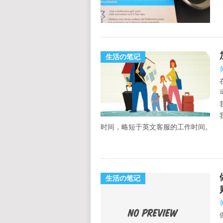
生活の笔记
时间，略短于英文客服的工作时间。
生活の笔记