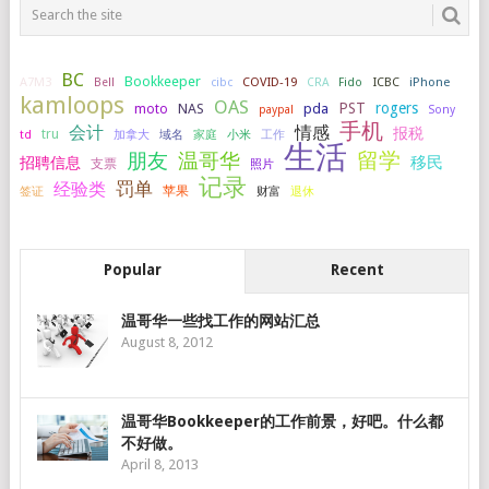
BC
Bookkeeper
A7M3
COVID-19
ICBC
iPhone
Bell
cibc
CRA
Fido
kamloops
OAS
PST
rogers
NAS
pda
moto
paypal
Sony
手机
会计
情感
报税
tru
加拿大
小米
工作
td
域名
家庭
生活
留学
温哥华
朋友
移民
招聘信息
支票
照片
记录
罚单
经验类
签证
苹果
财富
退休
Popular
Recent
温哥华一些找工作的网站汇总
August 8, 2012
温哥华Bookkeeper的工作前景，好吧。什么都
不好做。
April 8, 2013