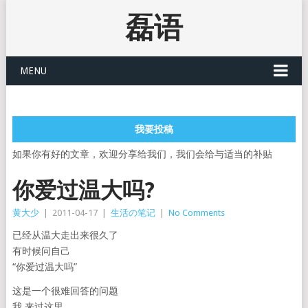
磊语
MENU
我要投稿
如果你有好的文章，欢迎分享给我们，我们会给与适当的补贴
你爱过温大吗?
黄大少
|
2011-04-17
|
生活の笔记
|
No Comments
已经从温大走出来很久了
有时候问自己
“你爱过温大吗”
这是一个很难回答的问题
我,来过这里