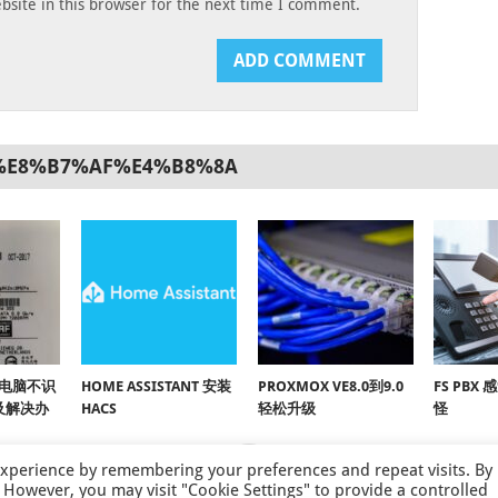
site in this browser for the next time I comment.
%E8%B7%AF%E4%B8%8A
上电脑不识
HOME ASSISTANT 安装
PROXMOX VE8.0到9.0
FS PB
及解决办
HACS
轻松升级
怪
experience by remembering your preferences and repeat visits. By
s. However, you may visit "Cookie Settings" to provide a controlled