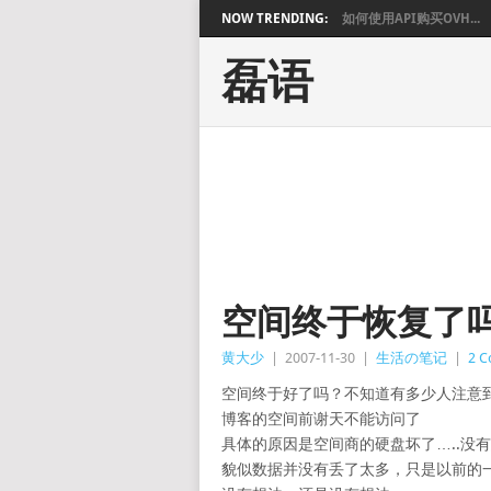
NOW TRENDING:
如何使用API购买OVH...
磊语
空间终于恢复了
黄大少
|
2007-11-30
|
生活の笔记
|
2 
空间终于好了吗？不知道有多少人注意
博客的空间前谢天不能访问了
具体的原因是空间商的硬盘坏了…..没
貌似数据并没有丢了太多，只是以前的