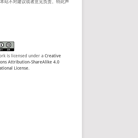
。本站不对建议或者意见负责。特此声
ork is licensed under a
Creative
s Attribution-ShareAlike 4.0
ational License
.