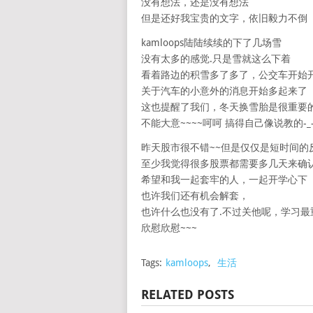
没有想法，还是没有想法
但是还好我宝贵的文字，依旧毅力不倒
kamloops陆陆续续的下了几场雪
没有太多的感觉.只是雪就这么下着
看着路边的积雪多了多了，公交车开始
关于汽车的小意外的消息开始多起来了
这也提醒了我们，冬天换雪胎是很重要的
不能大意~~~~呵呵 搞得自己像说教的-_-
昨天股市很不错~~但是仅仅是短时间的
至少我觉得很多股票都需要多几天来确
希望和我一起套牢的人，一起开学心下
也许我们还有机会解套，
也许什么也没有了.不过关他呢，学习最重
欣慰欣慰~~~
Tags:
kamloops
,
生活
RELATED POSTS