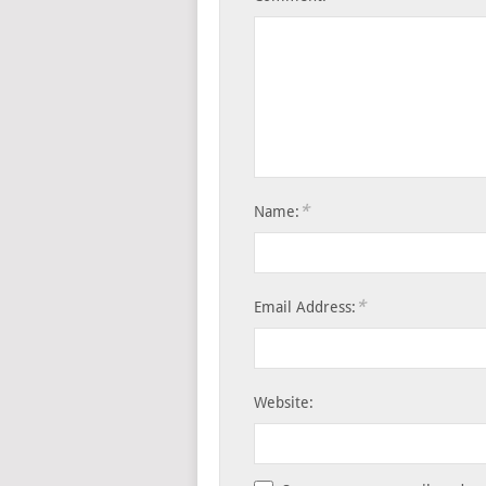
*
Name:
*
Email Address:
Website: