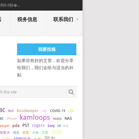
0到9.0轻�...
活
税务信息
联系我们
我要投稿
如果你有好的文章，欢迎分享
给我们，我们会给与适当的补
贴
BC
Bookkeeper
COVID-19
Bell
cibc
CRA
kamloops
NAS
BC
iPhone
moto
PST
rogers
pda
tru
paypal
Sony
td
情感
加拿大
小米
工作
域名
家庭
朋友