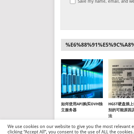
Save my name, email, and web
%E6%88%91%E5%9C%A8
如何使用API购买OVH独
HGST硬盘插
立服务器
别的可能原因
法
We use cookies on our website to give you the most relevant 
clicking “Accept All”, you consent to the use of ALL the cookie