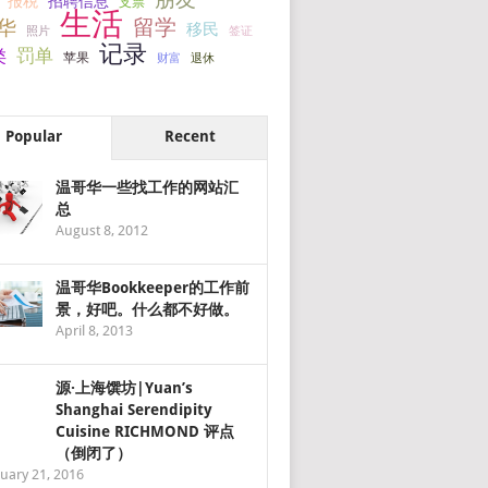
报税
招聘信息
支票
生活
留学
华
移民
签证
照片
记录
罚单
类
苹果
财富
退休
Popular
Recent
温哥华一些找工作的网站汇
总
August 8, 2012
温哥华Bookkeeper的工作前
景，好吧。什么都不好做。
April 8, 2013
源·上海馔坊|Yuan’s
Shanghai Serendipity
Cuisine RICHMOND 评点
（倒闭了）
uary 21, 2016