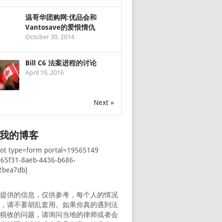
温哥华团购网:优品会和
Vantosave的爱恨情仇
October 30, 2014
Bill C6 法案进程的讨论
April 19, 2016
Next »
我的博客
pot type=form portal=19565149
065f31-8aeb-4436-b686-
2bea7db]
所提供的信息，仅供参考，每个人的情况
样，请不要胡乱套用。如果你真的遇到法
者税收的问题，请询问当地的律师或者会