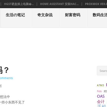
HGST硬盘插上电脑�...
HOME ASSISTANT 安装HAC...
PROXMOX VE8.
生活の笔记
奇文杂说
财富密码
数码生
吗？
Comments
A7M3
到
IC
Fido
OAS
有想法中
会计
一些小东西不见了
手机