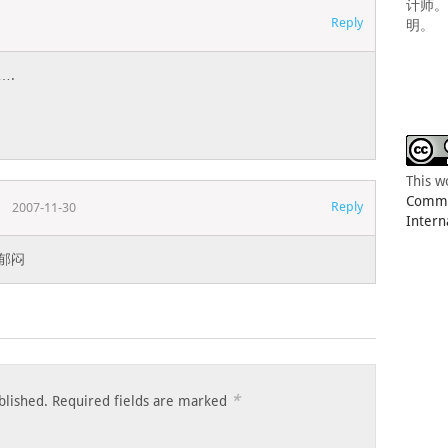
计师
Reply
明。
….
This w
Common
Reply
2007-11-30
Intern
好郁闷
*
blished.
Required fields are marked