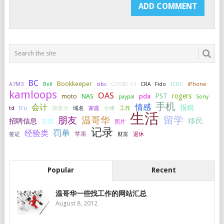
BC
Bookkeeper
A7M3
COVID-19
ICBC
iPhone
Bell
cibc
CRA
Fido
kamloops
OAS
PST
rogers
NAS
pda
moto
paypal
Sony
手机
会计
情感
报税
tru
加拿大
小米
工作
td
域名
家庭
生活
留学
温哥华
朋友
移民
招聘信息
支票
照片
记录
罚单
经验类
签证
苹果
财富
退休
Popular
Recent
温哥华一些找工作的网站汇总
August 8, 2012