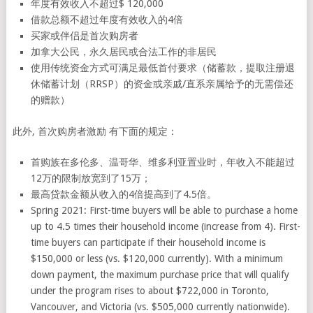
年度有效收入不超过$ 120,000
借款总额不超过年度有效收入的4倍
买家或伴侣是首次购房者
加拿大公民，永久居民或合法工作的非居民
使用传统资金方式可满足最低首付要求（储蓄款，提取注册退
休储蓄计划（RRSP）的资金或亲戚/直系亲属给予的无需偿还
的赠款）
此外, 首次购房者激励 有下面的规定：
首购族在多伦多、温哥华、维多利亚置业时，年收入不能超过
12万的限制放宽到了15万；
最高贷款金额从收入的4倍提高到了4.5倍。
Spring 2021: First-time buyers will be able to purchase a home
up to 4.5 times their household income (increase from 4). First-
time buyers can participate if their household income is
$150,000 or less (vs. $120,000 currently). With a minimum
down payment, the maximum purchase price that will qualify
under the program rises to about $722,000 in Toronto,
Vancouver, and Victoria (vs. $505,000 currently nationwide).