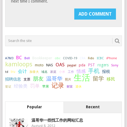
next time I comment.
BC
Bookkeeper
A7M3
COVID-19
ICBC
iPhone
Bell
cibc
CRA
Fido
kamloops
OAS
PST
rogers
NAS
pda
moto
paypal
Sony
手机
会计
情感
报税
tru
加拿大
小米
工作
td
域名
家庭
生活
留学
温哥华
朋友
移民
招聘信息
支票
照片
记录
罚单
经验类
签证
苹果
财富
退休
Popular
Recent
温哥华一些找工作的网站汇总
August 8, 2012