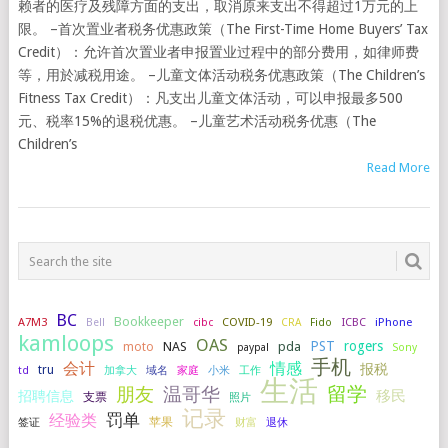
赖者的医疗及残障方面的支出，取消原来支出不得超过1万元的上
限。 –首次置业者税务优惠政策（The First-Time Home Buyers’ Tax
Credit）：允许首次置业者申报置业过程中的部分费用，如律师费
等，用於减税用途。 –儿童文体活动税务优惠政策（The Children’s
Fitness Tax Credit）：凡支出儿童文体活动，可以申报最多500
元、税率15%的退税优惠。 –儿童艺术活动税务优惠（The
Children’s
Read More
BC
Bookkeeper
A7M3
COVID-19
ICBC
iPhone
Bell
cibc
CRA
Fido
kamloops
OAS
PST
rogers
NAS
pda
moto
paypal
Sony
手机
会计
情感
报税
tru
加拿大
小米
工作
td
域名
家庭
生活
留学
温哥华
朋友
移民
招聘信息
支票
照片
记录
罚单
经验类
签证
苹果
财富
退休