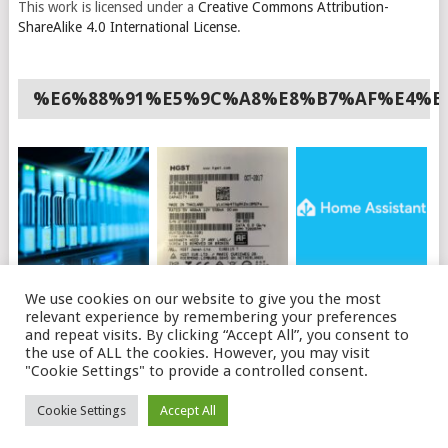
This work is licensed under a
Creative Commons Attribution-
ShareAlike 4.0 International License
.
%E6%88%91%E5%9C%A8%E8%B7%AF%E4%B
如何使用API购买OVH
HGST硬盘插上电脑不
HOME ASSISTANT 安
We use cookies on our website to give you the most
独立服务器
识别的可能原因及解决
装HACS
relevant experience by remembering your preferences
办法
and repeat visits. By clicking “Accept All”, you consent to
the use of ALL the cookies. However, you may visit
"Cookie Settings" to provide a controlled consent.
© 2026
磊语
.
Cookie Settings
Accept All
THEME BY
MYTHEMESHOP
. LEITALK.COM
ABOUT ME
SITEMAP
PRIVACY POLICY