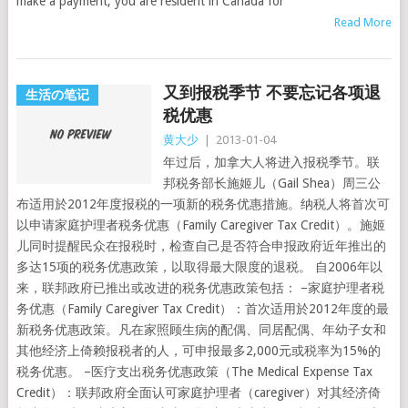
make a payment, you are resident in Canada for
Read More
又到报税季节 不要忘记各项退
生活の笔记
税优惠
黄大少
|
2013-01-04
年过后，加拿大人将进入报税季节。联
邦税务部长施姬儿（Gail Shea）周三公
布适用於2012年度报税的一项新的税务优惠措施。纳税人将首次可
以申请家庭护理者税务优惠（Family Caregiver Tax Credit）。施姬
儿同时提醒民众在报税时，检查自己是否符合申报政府近年推出的
多达15项的税务优惠政策，以取得最大限度的退税。 自2006年以
来，联邦政府已推出或改进的税务优惠政策包括： –家庭护理者税
务优惠（Family Caregiver Tax Credit）：首次适用於2012年度的最
新税务优惠政策。凡在家照顾生病的配偶、同居配偶、年幼子女和
其他经济上倚赖报税者的人，可申报最多2,000元或税率为15%的
税务优惠。 –医疗支出税务优惠政策（The Medical Expense Tax
Credit）：联邦政府全面认可家庭护理者（caregiver）对其经济倚