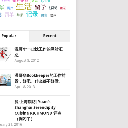
报税
招聘信息
支票
生活
留学
华
移民
签证
照片
记录
罚单
类
苹果
财富
退休
Popular
Recent
温哥华一些找工作的网站汇
总
August 8, 2012
温哥华Bookkeeper的工作前
景，好吧。什么都不好做。
April 8, 2013
源·上海馔坊|Yuan’s
Shanghai Serendipity
Cuisine RICHMOND 评点
（倒闭了）
uary 21, 2016