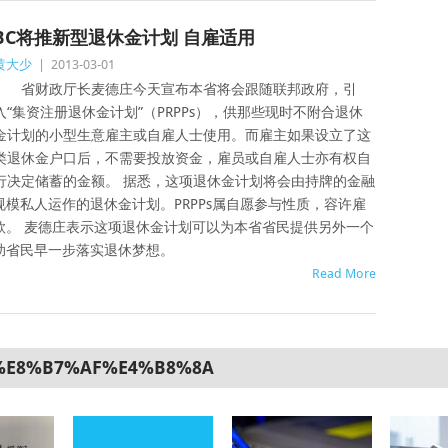
BC将推新型退休金计划 自雇适用
黄大少
|
2013-03-01
省财政厅长麦德庄今天宣布本省将会跟随联邦政府，引
入“集资注册退休金计划”（PRPPs），供那些现时不附合退休
金计划的小型生意雇主或自雇人士使用。而雇主如果设立了这
类退休金户口后，不需要投放资金，雇员或自雇人士亦有权自
行决定储蓄的金额。 据悉，这项退休金计划将会由持牌的金融
模私人运作的退休金计划。PRPPs属自愿参与性质，容许雇
款。 麦德庄表示这项退休金计划可以为本省省民提供另外一个
助省民早一步落实退休梦想。
Read More
%E8%B7%AF%E4%B8%8A