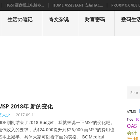
HGST硬盘插上电脑�...
HOME ASSISTANT 安装HAC...
PROXMOX VE8.
生活の笔记
奇文杂说
财富密码
数码生
MSP 2018年 新的变化
A7M3
黄大少
|
2017-09-11
IC
Fido
NDP刚刚结束了2018 Budget，我就来说一下MSP的变化吧。
OAS
最低收入的要求，从$24,000提升到$26,000.而MSP的费用也
会计
基本上减半。具体大家可以看下面的表格。 BC Medical
手机