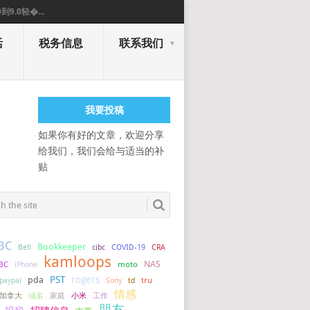
0到9.0轻�...
活
税务信息
联系我们
我要投稿
如果你有好的文章，欢迎分享
给我们，我们会给与适当的补
贴
BC
Bookkeeper
COVID-19
Bell
cibc
CRA
kamloops
NAS
BC
iPhone
moto
PST
rogers
pda
tru
paypal
Sony
td
情感
加拿大
小米
工作
域名
家庭
朋友