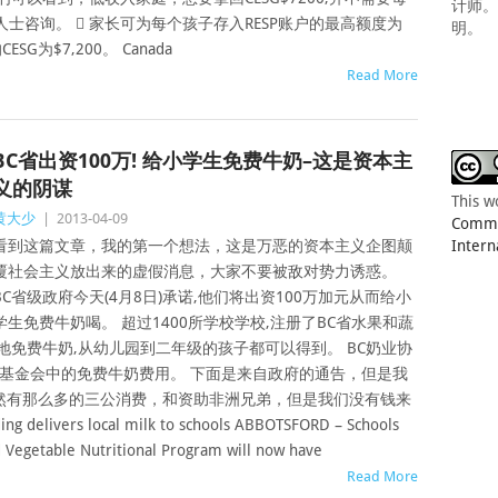
计师
人士咨询。  家长可为每个孩子存入RESP账户的最高额度为
明。
G为$7,200。 Canada
Read More
BC省出资100万! 给小学生免费牛奶–这是资本主
义的阴谋
This w
黄大少
|
2013-04-09
Common
看到这篇文章，我的第一个想法，这是万恶的资本主义企图颠
Intern
覆社会主义放出来的虚假消息，大家不要被敌对势力诱惑。
BC省级政府今天(4月8日)承诺,他们将出资100万加元从而给小
学生免费牛奶喝。 超过1400所学校学校,注册了BC省水果和蔬
地免费牛奶,从幼儿园到二年级的孩子都可以得到。 BC奶业协
校基金会中的免费牛奶费用。 下面是来自政府的通告，但是我
然有那么多的三公消费，和资助非洲兄弟，但是我们没有钱来
ers local milk to schools ABBOTSFORD – Schools
nd Vegetable Nutritional Program will now have
Read More