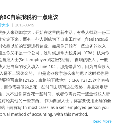
给BC自雇报税的一点建议
黄大少
|
2013-03-15
很多人来到加拿大，开始在这里的新生活，有些人找到一份工
作安定下来，而有一些人则成为了自由工作者（freelance)或
则依靠以前的资源进行创业。如果你开始有一些业务的收入，
但是你又不是一个公司，这时候加拿大税务局（CRA）认为你
是自雇人士(Self-employee)或独资经营。 自聘的收入，一般
一些人把自雇的收入填入Line 104，那是错误的，因为自雇收入
的收入是不上退休金的。 但是这些数字怎么来的呢？这时候你需
写表格T2125，表格的下载地址：CRA T’2125这个表格
说明，而你需要做的是花一些时间去填写这些表格，并且确定所
难，只不过你需要花一些时间。或者你需要花一些金钱找人帮
是讨论其他的一些东西。 作为自雇人士，你需要使用正确的会
 most cases, as a self-employed person you
ccrual method of accounting. With this method,
Read More