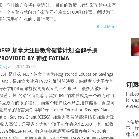
究，不排除亦会将罚款调升。 目前的政策只针对驾驶途中未有
，全省警方就向分心驾驶司机发出51000张传票。所以为了
开车玩手机什么的，最讨厌了。
Read More
RESP 加拿大注册教育储蓄计划 全解手册
PROVIDED BY 神娃 FATIMA
黄大少
|
2014-05-06
RESP 是什么 RESP 英文全称为 Registered Education Savings
Plans，是加拿大政府1972年通过的法案，鼓励家长为子女的
订阅
高等学府深造储蓄投资所设立的一个账户。 很多人被RESP –
[hubs
“储蓄计划”的名字所迷惑，其实RESP的本质就是一个政府许可
id=6a
享受政府的很多福利，而这个账户也不只是用作储蓄，而是可
e69ec
你详解Registered Education Savings Plans。
ion Savings Grant (CESG): 加拿大教育储蓄津贴  加拿大政
本站
庭收入高低，只要家长为每个孩子每年存入$2,500（指非低收
不一
ESG到RESP账户。收入较低家庭可获得最多每年$600的
律或
可以看到，低收入家庭，想要拿回CESG$7200,并不需要每