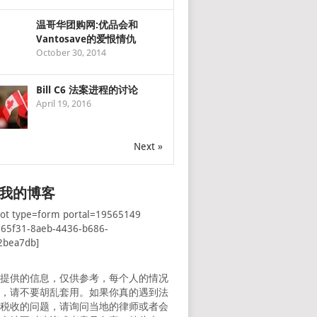
温哥华团购网:优品会和
Vantosave的爱恨情仇
October 30, 2014
Bill C6 法案进程的讨论
April 19, 2016
Next »
我的博客
pot type=form portal=19565149
065f31-8aeb-4436-b686-
2bea7db]
所提供的信息，仅供参考，每个人的情况
样，请不要胡乱套用。如果你真的遇到法
者税收的问题，请询问当地的律师或者会