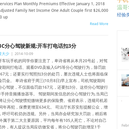
ervices Plan Monthly Premiums Effective January 1, 2018
温哥
djusted Family Net Income One Adult Couple first $26,000
经验
0 up
Read More
BC分心驾驶新规:开车打电话扣3分
黄大少
|
2014-10-09
开车玩手机的同学你要注意了，卑诗省将从本月20号起，对驾
驶期间打电话、观看DVD及输入GPS等分心驾驶行为，除罚款
167元；还要实行驾照扣3分的处罚，屡次违规人士也将面临保
险罚金。 卑诗省府于周三(10月8日)早上宣布，司机驾驶期间
分心驾驶，不仅面临罚款167元，还要扣3分。这些分心驾驶行
作手持音频播放器等。 驾驶期间发信息的分心驾驶行为,当局已
,将让分心驾驶惯犯缴纳更多的保险费。省府表示，违规司机若
同年再犯，保费更增至634元。 司法厅长苏安彤提醒公众，增
施，呼吁司机切勿违规。另外，当局亦会研究加大罚款，稍后将
外属于第二大主要原因，平均每年有105人死亡，不论对自己
Febr
另外，有人提议当局应彷傚安省，将分心驾驶罚款增至1千