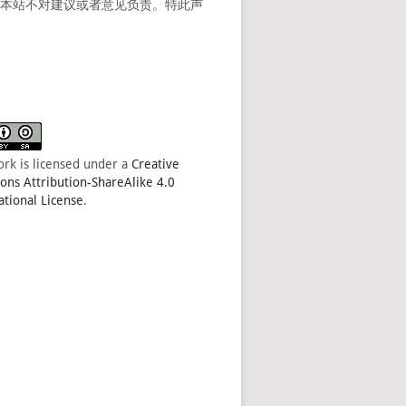
。本站不对建议或者意见负责。特此声
ork is licensed under a
Creative
s Attribution-ShareAlike 4.0
ational License
.