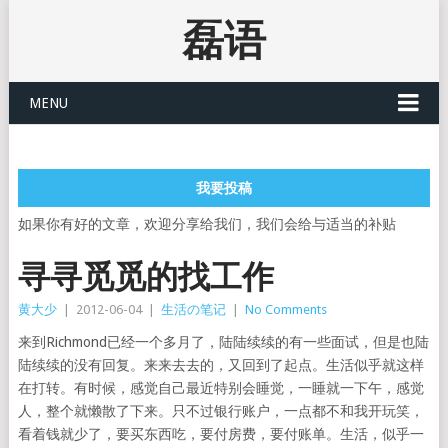
磊语
MENU
我要投稿
如果你有好的文章，欢迎分享给我们，我们会给与适当的补贴
寻寻觅觅的找工作
黄大少
|
2012-06-04
|
生活の笔记
|
No Comments
来到Richmond已经一个多月了，陆陆续续的有一些面试，但是也陆
陆续续的没有回复。来来去去的，又回到了起点。生活似乎就这样
在打转。有时候，感觉自己最近特别会睡觉，一睡就一下午，感觉
人，整个就懒散了下来。只不过银行账户，一点都不和我开玩笑，
看着钱就少了，要买东西吃，要付房费，要付账单。生活，似乎一