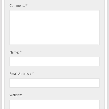
*
Comment:
*
Name:
*
Email Address:
Website: