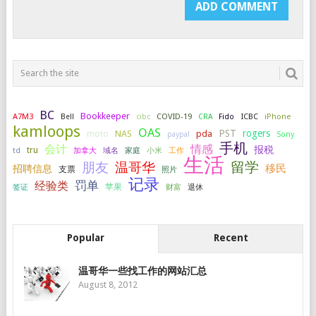
BC
Bookkeeper
A7M3
COVID-19
ICBC
iPhone
Bell
cibc
CRA
Fido
kamloops
OAS
PST
rogers
NAS
pda
moto
paypal
Sony
手机
会计
情感
报税
tru
加拿大
小米
工作
td
域名
家庭
生活
留学
温哥华
朋友
移民
招聘信息
支票
照片
记录
罚单
经验类
签证
苹果
财富
退休
Popular
Recent
温哥华一些找工作的网站汇总
August 8, 2012