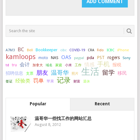
BC
Bookkeeper
A7M3
COVID-19
ICBC
iPhone
Bell
cibc
CRA
Fido
kamloops
OAS
PST
rogers
NAS
pda
moto
paypal
Sony
手机
会计
情感
报税
tru
加拿大
小米
工作
td
域名
家庭
生活
留学
温哥华
朋友
移民
招聘信息
支票
照片
记录
罚单
经验类
签证
苹果
财富
退休
Popular
Recent
温哥华一些找工作的网站汇总
August 8, 2012