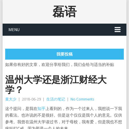
磊语
MENU
我要投稿
如果你有好的文章，欢迎分享给我们，我们会给与适当的补贴
温州大学还是浙江财经大
学？
黄大少
|
2018-06-29
|
生活の笔记
|
No Comments
这个提问，是我在
知乎
上看到的，作为一个过来人，我想说一下我
的看法。也许说的不是很好。但是这个仅仅是我个人的意见。仅供
参考。我曾在温州大学读过书，对于母校，我有爱，但是我也不想
疯狂打Call，因为那是一个人的未来。