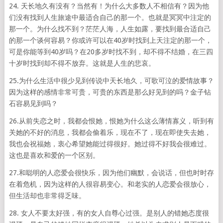
24. 天长地久有没有？当然有！为什么大多数人不相信有？因为他
们没有找到人生旅途中最适合自己的那一个。也就是冥冥中注定的
那一个。为什么找不到？茫茫人海，人生如露，要找到最合适自己
的那一个谈何容易？你或许可以在40岁时找到上天注定的那一个，
可是你能等到40岁吗？在20多岁时找不到，却不得不结婚，在三四
十岁时找到却不得不放弃。这就是人生的悲哀。
25.为什么生活中很少见到传说中天长地久，可歌可泣的爱情故事？
因为这样的感情非常可贵，可贵的东西是那么好见到的吗？金子钻
石容易见到吗？
26.从前失恋之时，我都会恨她，恨她为什么这么薄情寡义，听到有
关她的不好的消息，我都会偷着乐，现在不了，现在即使失去她，
我也会祝福她，衷心希望她能过得很好。她过得不好我会很难过。
这也是喜欢和爱的一个区别。
27.和聪明的人恋爱会很快乐，因为他们幽默，会说话，但也时时存
在着危机，因为这样的人很容易变心。和老实的人恋爱会很放心，
但生活却也非常得乏味。
28. 女人不要太好强，有的女人自尊心过强。是别人的错她态度很