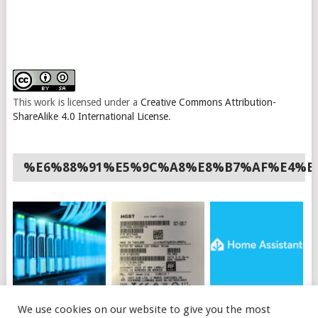
This work is licensed under a
Creative Commons Attribution-
ShareAlike 4.0 International License
.
%E6%88%91%E5%9C%A8%E8%B7%AF%E4%B
如何使用API购买OVH
HGST硬盘插上电脑不
HOME ASSISTANT 安
We use cookies on our website to give you the most
独立服务器
识别的可能原因及解决
装HACS