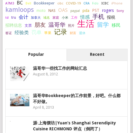
BC
Bookkeeper
A7M3
COVID-19
ICBC
iPhone
Bell
cibc
CRA
Fido
kamloops
OAS
PST
rogers
NAS
pda
moto
paypal
Sony
手机
会计
情感
报税
tru
加拿大
小米
工作
td
域名
家庭
生活
留学
温哥华
朋友
移民
招聘信息
支票
照片
记录
罚单
经验类
签证
苹果
财富
退休
Popular
Recent
温哥华一些找工作的网站汇总
August 8, 2012
温哥华Bookkeeper的工作前景，好吧。什么都
不好做。
April 8, 2013
源·上海馔坊|Yuan’s Shanghai Serendipity
Cuisine RICHMOND 评点（倒闭了）