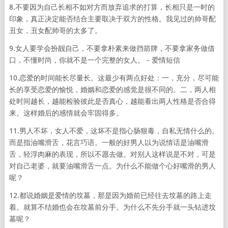
8.不要因为自己长相不如对方而放弃追求的打算，长相只是一时的
印象，真正决定能否结合主要取决于双方的性格。我见过的帅哥配
丑女，丑女配帅哥的太多了。
9.女人要学会扮靓自己，不要拿朴素来做挡箭牌，不要拿家务做借
口，不懂时尚，你就不是一个完整的女人。－爱情短信
10.恋爱的时间能长尽量长。这最少有两点好处：一，充分，尽可能
长的享受恋爱的愉悦，婚姻和恋爱的感觉是很不同的。二，两人相
处时间越长，越能检验彼此是否真心，越能看出两人性格是否合得
来。这样婚后的感情就会牢固得多。
11.男人不坏，女人不爱，这坏不是指心肠狠毒，自私无情什么的。
而是指油嘴滑舌，花言巧语。一般的好男人以为说情话是油嘴滑
舌，轻浮肉麻的表现，所以不愿去做。对别人这样说是不对，可是
对自己老婆，就要油嘴滑舌一点。为什么不能做个心好嘴滑的男人
呢？
12.都说婚姻是爱情的坟墓，那是因为婚前已经往去坟墓的路上走
着。就算不结婚也会在坟墓前分手。为什么不先分手就一头钻进坟
墓呢？