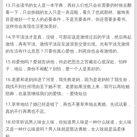
13.只会读书的女人是一本字典，再好人们也只会在需要的时候去翻
看一下，只会扮靓的女人只是一具花瓶，看久了也就那样。服饰美
容是做好一个女人的必要条件，不是充要条件。你还需要多看书。
这样你会发现生活更加美好。
14.平平淡淡才是真，没错，可那应该是激情过后的平淡，然后再起
激情，再有平淡。激情平淡应呈波浪形交替出现。光有平淡无激情
的生活有什么意思？只要你真心爱他，到死你也会有激情的。
15.你爱他吗？爱就告诉他，何必把思念之苦藏在心底深处。怕样
子，地位，身份不相配？别怕，爱一个人是美好的。
16.老婆和老妈掉进了河里，我先救老妈，因为是老妈给了我生命，
我找不到任何理由丢下她不管。老婆如果没救上来，我可以再给她
陪葬，在墓里继续我们的爱情。－爱情短信
17.草率地结了婚已经是错了，再也不要草率地去离婚。先试试看，
真的不行再离也不迟。
18.经常听说男人味女人味，你知道男人味是一种什么味道，女人味
又是一种什么味道吗？男人味就是豁达勇敢，女人味就是温柔体
贴。