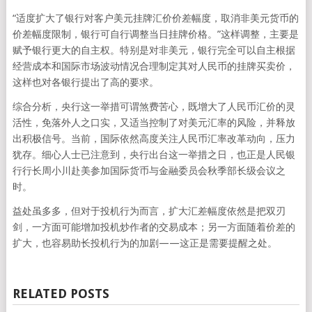
“适度扩大了银行对客户美元挂牌汇价价差幅度，取消非美元货币的
价差幅度限制，银行可自行调整当日挂牌价格。”这样调整，主要是
赋予银行更大的自主权。特别是对非美元，银行完全可以自主根据
经营成本和国际市场波动情况合理制定其对人民币的挂牌买卖价，
这样也对各银行提出了高的要求。
综合分析，央行这一举措可谓煞费苦心，既增大了人民币汇价的灵
活性，免落外人之口实，又适当控制了对美元汇率的风险，并释放
出积极信号。当前，国际依然高度关注人民币汇率改革动向，压力
犹存。细心人士已注意到，央行出台这一举措之日，也正是人民银
行行长周小川赴美参加国际货币与金融委员会秋季部长级会议之
时。
益处虽多多，但对于投机行为而言，扩大汇差幅度依然是把双刃
剑，一方面可能增加投机炒作者的交易成本；另一方面随着价差的
扩大，也容易助长投机行为的加剧——这正是需要提醒之处。
RELATED POSTS