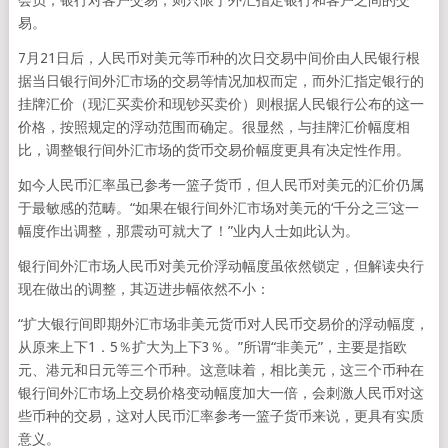
会员；银行对客户交易，则只限于外汇指定银行和客户之间的交
易。
7月21日后，人民币对美元等币种的次日交易中间价由人民银行根
据当日银行间外汇市场的交易等情况加权而定，而外汇指定银行的
挂牌汇价（现汇买卖价和现钞买卖价）则根据人民银行公布的这一
价格，按照规定的浮动范围而确定。很显然，与挂牌汇价幅度相
比，调整银行间外汇市场的货币交易价幅度更具有决定性作用。
如今人民币汇率虽已参考一篮子货币，但人民币对美元的汇价仍属
于最敏感的范畴。“如果在银行间外汇市场对美元的‘千分之三’这一
幅度作出调整，那震动可就大了！”业内人士如此认为。
银行间外汇市场人民币对美元价浮动幅度虽依然锁定，但解读央行
现在做出的调整，其迈进步幅依然不小：
“扩大银行间即期外汇市场非美元货币对人民币交易价的浮动幅度，
从原来上下1．5％扩大为上下3％。”所谓“非美元”，主要是指欧
元、港元和日元等三个币种。这意味着，相比美元，这三个币种在
银行间外汇市场上交易价格变动幅度加大一倍，会刺激人民币对这
些币种的交易，这对人民币汇率参考一篮子货币来说，更具有实质
意义。