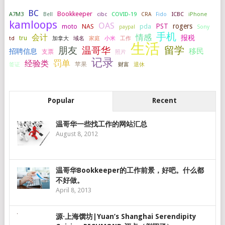
BC
Bookkeeper
A7M3
COVID-19
ICBC
iPhone
Bell
cibc
CRA
Fido
kamloops
OAS
PST
rogers
NAS
pda
moto
paypal
Sony
手机
会计
情感
报税
tru
加拿大
小米
工作
td
域名
家庭
生活
留学
温哥华
朋友
移民
招聘信息
支票
照片
记录
罚单
经验类
签证
苹果
财富
退休
Popular
Recent
温哥华一些找工作的网站汇总
August 8, 2012
温哥华Bookkeeper的工作前景，好吧。什么都
不好做。
April 8, 2013
源·上海馔坊|Yuan’s Shanghai Serendipity