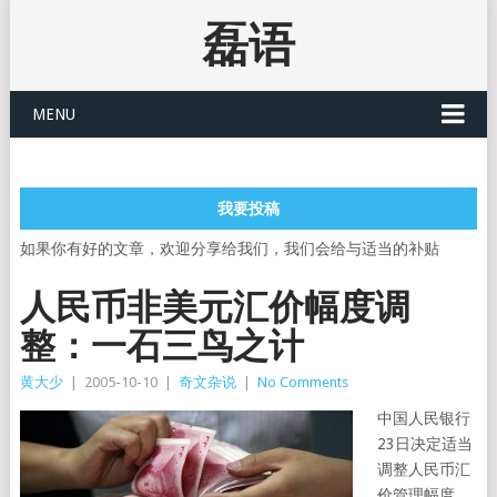
磊语
MENU
我要投稿
如果你有好的文章，欢迎分享给我们，我们会给与适当的补贴
人民币非美元汇价幅度调
整：一石三鸟之计
黄大少
|
2005-10-10
|
奇文杂说
|
No Comments
中国人民银行
23日决定适当
调整人民币汇
价管理幅度，