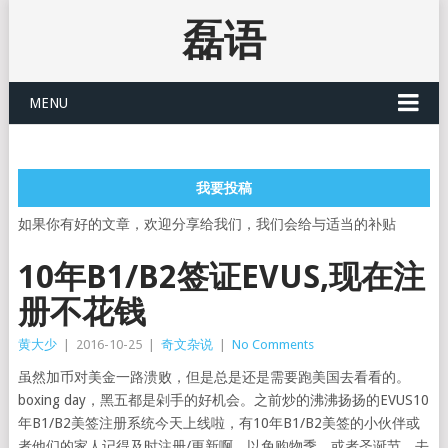
磊语
MENU
我要投稿
如果你有好的文章，欢迎分享给我们，我们会给与适当的补贴
10年B1/B2签证EVUS,现在注
册不花钱
黄大少
|
2016-10-25
|
奇文杂说
|
No Comments
虽然加币对美金一路溃败，但是总是还是需要跑美国去看看的。
boxing day，黑五都是剁手的好机会。之前炒的沸沸扬扬的EVUS10
年B1/B2美签注册系统今天上线啦，有10年B1/B2美签的小伙伴或
者他们的家人记得及时注册/更新啊。以免购物季，或者圣诞节，去