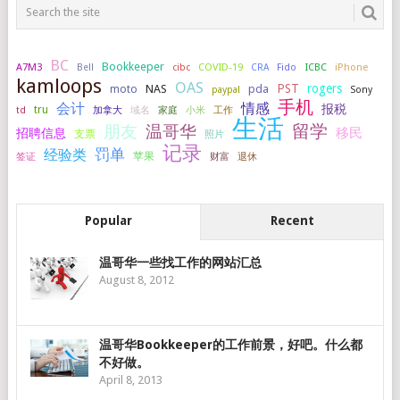
BC
Bookkeeper
A7M3
COVID-19
ICBC
iPhone
Bell
cibc
CRA
Fido
kamloops
OAS
PST
rogers
NAS
pda
moto
paypal
Sony
手机
会计
情感
报税
tru
加拿大
小米
工作
td
域名
家庭
生活
留学
温哥华
朋友
移民
招聘信息
支票
照片
记录
罚单
经验类
签证
苹果
财富
退休
Popular
Recent
温哥华一些找工作的网站汇总
August 8, 2012
温哥华Bookkeeper的工作前景，好吧。什么都
不好做。
April 8, 2013