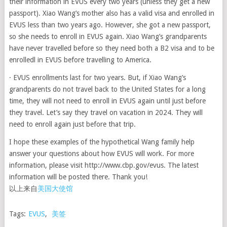
their information in EVUS every two years (unless they get a new
passport). Xiao Wang’s mother also has a valid visa and enrolled in
EVUS less than two years ago. However, she got a new passport,
so she needs to enroll in EVUS again. Xiao Wang’s grandparents
have never travelled before so they need both a B2 visa and to be
enrolledl in EVUS before travelling to America.
· EVUS enrollments last for two years. But, if Xiao Wang’s
grandparents do not travel back to the United States for a long
time, they will not need to enroll in EVUS again until just before
they travel. Let’s say they travel on vacation in 2024. They will
need to enroll again just before that trip.
I hope these examples of the hypothetical Wang family help
answer your questions about how EVUS will work. For more
information, please visit http://www.cbp.gov/evus. The latest
information will be posted there. Thank you!
以上来自
美国大使馆
Tags:
EVUS
,
美签