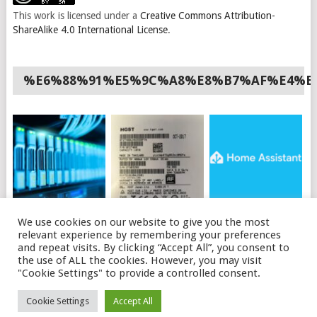
This work is licensed under a
Creative Commons Attribution-
ShareAlike 4.0 International License
.
%E6%88%91%E5%9C%A8%E8%B7%AF%E4%B
如何使用API购买OVH
HGST硬盘插上电脑不
HOME ASSISTANT 安
We use cookies on our website to give you the most
独立服务器
识别的可能原因及解决
装HACS
relevant experience by remembering your preferences
办法
and repeat visits. By clicking “Accept All”, you consent to
the use of ALL the cookies. However, you may visit
"Cookie Settings" to provide a controlled consent.
© 2026
磊语
.
Cookie Settings
Accept All
THEME BY
MYTHEMESHOP
. LEITALK.COM