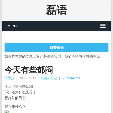
磊语
MENU
我要投稿
如果你有好的文章，欢迎分享给我们，我们会给与适当的补贴
今天有些郁闷
黄大少
|
2006-09-12
|
生活の笔记
|
8 Comments
今天心情有些低潮
不知道为什么失落了
想好好的看书……
我在想什么？