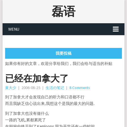
磊语
MENU
我要投稿
如果你有好的文章，欢迎分享给我们，我们会给与适当的补贴
已经在加拿大了
黄大少
|
2006-08-25
|
生活の笔记
|
8 Comments
到了加拿大才会发现自己的听力和口语都不行
而且我缺乏信心说出来,我想这个是我的最大的问题.
到了加拿大也没有做什么
一路的飞机,累都累死了
在颠簸中终于到了Kamloops,因为开学还有一些时间