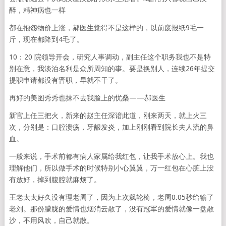
醉，精神病也一样
都在抱怨物价上涨，郝医生觉得不是这样的，以前废报纸9毛一
斤，现在都降到4毛了。
10：20 院领导开会，研究人事调动，副主任这个职务我也不是特
别在意，我淡泊名利是众所周知的事。要是换别人，连续26年提交
提职申请都没有晋职，早就不干了。
再好的美图秀秀也抹不去我脸上的忧桑——郝医生
新官上任三把火，新来的赵主任深谙此道，刚来两天，就上火三
次，分别是：口腔溃疡，牙龈发炎，加上刚刚看到院长夫人流的鼻
血。
一般来说，手术前都有病人家属给我红包，让我手术放心上。我也
理解他们，所以做手术的时候特别小心翼翼，万一红包在心脏上没
有放好，掉到腹腔就麻烦了。
王老太太好久没有理老周了，因为上次飙轮椅，老周0.05秒给输了
老刘。那份朦胧的爱情也烟消云散了，没有冠军的爱情就像一盘散
沙，不用风吹，自己就散。