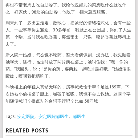
再也不带老周去吃自助餐了。我给他说那儿的菜想吃什么就吃什
么，好家伙，98块的自助餐，他吃了一捆大葱五瓶酱。
周末到了，多出去走走，散散心，把紧张的情绪格式化，会有一些
人、一些事等你去邂逅。30多年前，我就是在公园里，得到了人生
第一个吻。当时我在吃香蕉，突然窜出一只猴，咬起香蕉就爬树上
去了。
新入院一姑娘，怎么也不吃药，整天看偶像剧。没办法，我先顺着
她聊天，还行，临走时放了两片药在桌上，她叫住我：“嘿！你的
药。”我回头，说：“是你的药，要两粒一起吃才最好哦。”姑娘泪眼
矇眬，哽咽着把药吃了。
昨晚楼上的年轻人真够无聊的，房事喊救命干嘛？足足169声。下
次她被小偷捆桌子腿上，喊破了喉咙，我也不会去救她。这两个字
能随便喊吗？换点别的台词不行吗？比如 58同城
Tags:
安定医院
,
安定医院郝医生
,
郝医生
RELATED POSTS