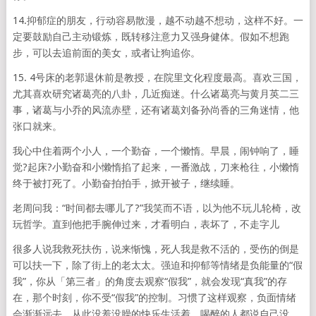
14.抑郁症的朋友，行动容易散漫，越不动越不想动，这样不好。一
定要鼓励自己主动锻炼，既转移注意力又强身健体。假如不想跑
步，可以去追前面的美女，或者让狗追你。
15. 4号床的老郭退休前是教授，在院里文化程度最高。喜欢三国，
尤其喜欢研究诸葛亮的八卦，几近痴迷。什么诸葛亮与黄月英二三
事，诸葛与小乔的风流赤壁，还有诸葛刘备孙尚香的三角迷情，他
张口就来。
我心中住着两个小人，一个勤奋，一个懒惰。早晨，闹钟响了，睡
觉?起床?小勤奋和小懒惰掐了起来，一番激战，刀来枪往，小懒惰
终于被打死了。小勤奋拍拍手，掀开被子，继续睡。
老周问我：“时间都去哪儿了?”我笑而不语，以为他不玩儿轮椅，改
玩哲学。直到他把手腕伸过来，才看明白，表坏了，不走字儿
很多人说我救死扶伤，说来惭愧，死人我是救不活的，受伤的倒是
可以扶一下，除了街上的老太太。强迫和抑郁等情绪是负能量的“假
我”，你从「第三者」的角度去观察“假我”，就会发现“真我”的存
在，那个时刻，你不受“假我”的控制。习惯了这样观察，负面情绪
会渐渐远去，从此没羞没臊的快乐生活着。喝醉的人都说自己没