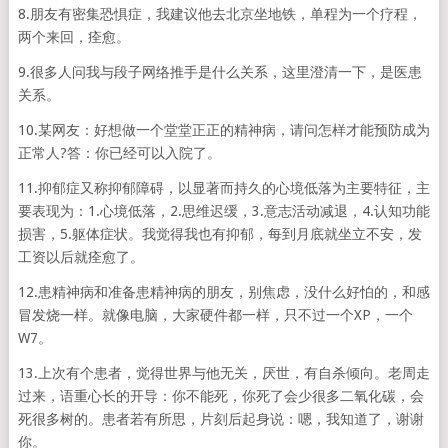
8.朋友有密集恐惧症，我建议他去北京坐地铁，单程为一个疗程，
两个来回，痊愈。
9.很多人问我与段子网络推手是什么关系，这里澄清一下，是医患
关系。
10.某网友：好想做一个堂堂正正的精神病，请问怎样才能预防成为
正常人?答：你已经可以入院了。
11.抑郁症又称抑郁障碍，以显著而持久的心境低落为主要特征，主
要表现为：1.心境低落，2.思维迟缓，3.意志活动减退，4.认知功能
损害，5.躯体症状。我觉得我也有抑郁，每到月底就坐立不安，发
工资以后就痊愈了。
12.患精神病和准备患精神病的朋友，别焦虑，没什么好怕的，和感
冒发烧一样。就像电脑，大家硬件都一样，只不过一个XP，一个
W7。
13.上次有个患者，觉得世界与他无关，厌世，有自杀倾向。老周走
过来，语重心长的开导：你不能死，你死了会少很多二氧化碳，会
死很多树的。患者若有所思，片刻后起身说：嗯，我知道了，谢谢
你。