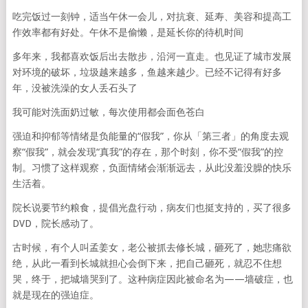
吃完饭过一刻钟，适当午休一会儿，对抗衰、延寿、美容和提高工
作效率都有好处。午休不是偷懒，是延长你的待机时间
多年来，我都喜欢饭后出去散步，沿河一直走。也见证了城市发展
对环境的破坏，垃圾越来越多，鱼越来越少。已经不记得有好多
年，没被洗澡的女人丢石头了
我可能对洗面奶过敏，每次使用都会面色苍白
强迫和抑郁等情绪是负能量的“假我”，你从「第三者」的角度去观
察“假我”，就会发现“真我”的存在，那个时刻，你不受“假我”的控
制。习惯了这样观察，负面情绪会渐渐远去，从此没羞没臊的快乐
生活着。
院长说要节约粮食，提倡光盘行动，病友们也挺支持的，买了很多
DVD，院长感动了。
古时候，有个人叫孟姜女，老公被抓去修长城，砸死了，她悲痛欲
绝，从此一看到长城就担心会倒下来，把自己砸死，就忍不住想
哭，终于，把城墙哭到了。这种病症因此被命名为——墙破症，也
就是现在的强迫症。