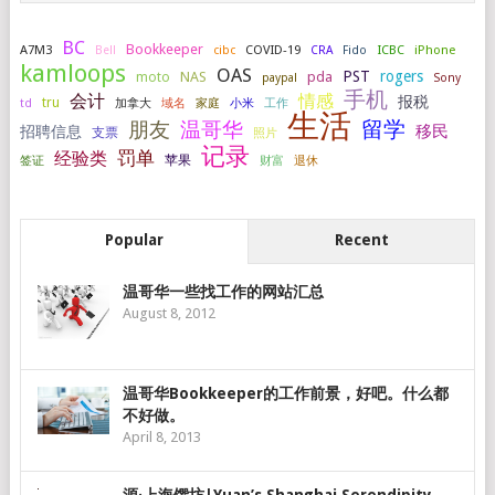
BC
Bookkeeper
A7M3
COVID-19
ICBC
iPhone
Bell
cibc
CRA
Fido
kamloops
OAS
PST
rogers
NAS
pda
moto
paypal
Sony
手机
会计
情感
报税
tru
加拿大
小米
工作
td
域名
家庭
生活
留学
温哥华
朋友
移民
招聘信息
支票
照片
记录
罚单
经验类
签证
苹果
财富
退休
Popular
Recent
温哥华一些找工作的网站汇总
August 8, 2012
温哥华Bookkeeper的工作前景，好吧。什么都
不好做。
April 8, 2013