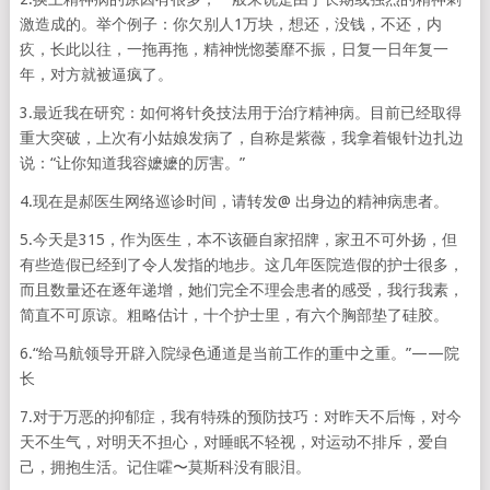
激造成的。举个例子：你欠别人1万块，想还，没钱，不还，内
疚，长此以往，一拖再拖，精神恍惚萎靡不振，日复一日年复一
年，对方就被逼疯了。
3.最近我在研究：如何将针灸技法用于治疗精神病。目前已经取得
重大突破，上次有小姑娘发病了，自称是紫薇，我拿着银针边扎边
说：“让你知道我容嬷嬷的厉害。”
4.现在是郝医生网络巡诊时间，请转发@ 出身边的精神病患者。
5.今天是315，作为医生，本不该砸自家招牌，家丑不可外扬，但
有些造假已经到了令人发指的地步。这几年医院造假的护士很多，
而且数量还在逐年递增，她们完全不理会患者的感受，我行我素，
简直不可原谅。粗略估计，十个护士里，有六个胸部垫了硅胶。
6.“给马航领导开辟入院绿色通道是当前工作的重中之重。”——院
长
7.对于万恶的抑郁症，我有特殊的预防技巧：对昨天不后悔，对今
天不生气，对明天不担心，对睡眠不轻视，对运动不排斥，爱自
己，拥抱生活。记住嚯〜莫斯科没有眼泪。