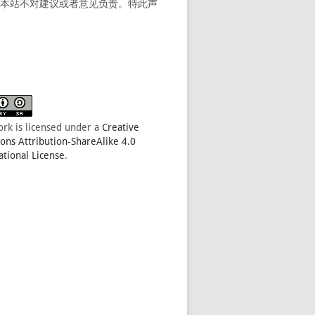
。本站不对建议或者意见负责。特此声
ork is licensed under a
Creative
s Attribution-ShareAlike 4.0
ational License
.