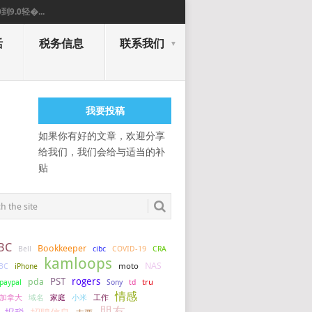
0到9.0轻�...
活
税务信息
联系我们
我要投稿
如果你有好的文章，欢迎分享
给我们，我们会给与适当的补
贴
BC
Bookkeeper
COVID-19
Bell
cibc
CRA
kamloops
NAS
BC
iPhone
moto
PST
rogers
pda
tru
paypal
Sony
td
情感
加拿大
小米
工作
域名
家庭
朋友