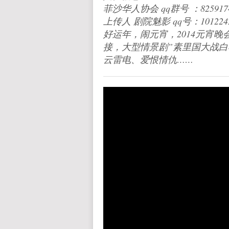
菲沙华人协会 qq群号 ：825917
上传人 剧院魅影 qq号：1012242
好运年，闹元宵，2014元宵
接，大型情­景剧”素里国大战
云雷电、爱恨情仇…­…