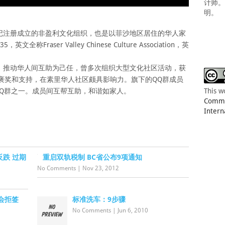
计师
明。
记注册成立的非盈利文化组织，也是以菲沙地区居住的华人家
Fraser Valley Chinese Culture Association，英
、推动华人间互助为己任，曾多次组织大型文化社区活动，获
褒奖和支持，在素里华人社区颇具影响力。旗下的QQ群成员
QQ群之一。成员间互帮互助，和谐如家人。
This w
Common
Intern
跌 过期
重启双轨税制 BC省公布9项通知
No Comments
|
Nov 23, 2012
会拒签
标准洗车：9步骤
No Comments
|
Jun 6, 2010