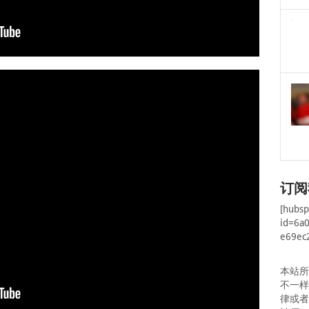
订阅
[hubs
id=6a
e69ec
本站
不一
律或