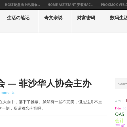
HGST硬盘插上电脑�...
HOME ASSISTANT 安装HAC...
PROXMOX VE8.
生活の笔记
奇文杂说
财富密码
数码生
会 — 菲沙华人协会主办
omments
A7M3
在大雨中，落下了帷幕。虽然有一些不完美，但是这并不重
这一刻，所谓难忘今宵啊。
IC
Fido
OAS
会计
手机