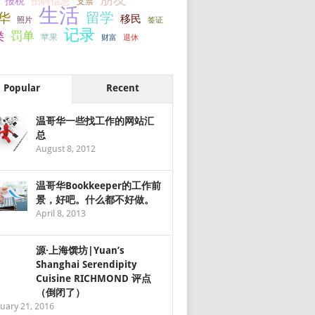
报税
招聘信息
支票
生活
留学
华
移民
签证
照片
记录
罚单
类
苹果
财富
退休
Popular
Recent
温哥华一些找工作的网站汇
总
August 8, 2012
温哥华Bookkeeper的工作前
景，好吧。什么都不好做。
April 8, 2013
源·上海馔坊|Yuan’s
Shanghai Serendipity
Cuisine RICHMOND 评点
（倒闭了）
uary 21, 2016