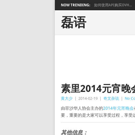
NOW TRENDING:
如何使用API购买OVH...
磊语
素里2014元宵晚
黄大少
|
2014-02-19
|
奇文杂说
|
No C
由菲沙华人协会主办的
2014年元宵晚会
要，重要的是大家可以享受过程，享受
其他信息：