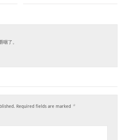
嚼咽了。
*
blished.
Required fields are marked