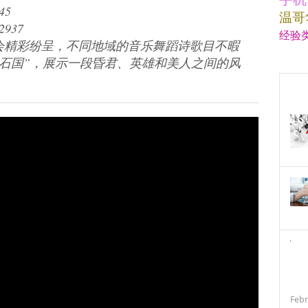
45
温哥
937
经验
晚会精彩纷呈，不同地域的音乐舞蹈诗歌目不暇
白石国”，展示一段昏君、英雄和美人之间的风
Febr