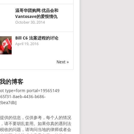
温哥华团购网:优品会和
Vantosave的爱恨情仇
October 30, 2014
Bill C6 法案进程的讨论
April 19, 2016
Next »
我的博客
pot type=form portal=19565149
065f31-8aeb-4436-b686-
2bea7db]
所提供的信息，仅供参考，每个人的情况
样，请不要胡乱套用。如果你真的遇到法
者税收的问题，请询问当地的律师或者会