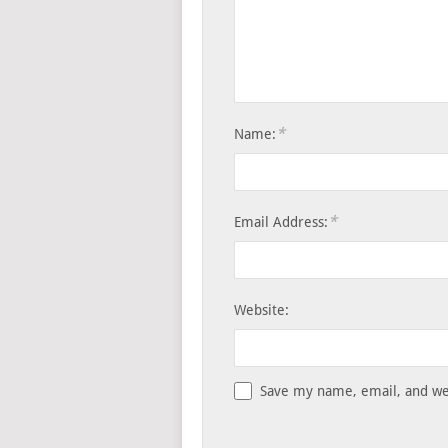
*
Name:
*
Email Address:
Website:
Save my name, email, and web