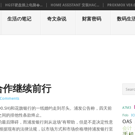
HGST硬盘插上电脑�...
HOME ASSISTANT 安装HAC...
PROXMOX VE8.
生活の笔记
奇文杂说
财富密码
数码生
合作继续前行
 Comments
A7M3
000.SH)和花旗银行的一纸婚约走到尽头。浦发公告称，四天前
之间的排他性条款终止。
IC
Fido
OAS
后障碍，而浦发银行则从这场“有帮助，但是不是决定性意
会计
将根据现有的法律法规，以市场方式和市场价格增持浦发银行至
手机