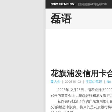
NOW TRENDING:
如何使用API购买OVH...
磊语
花旗浦发信用卡
黄大少
|
2006-01-02
|
生活の笔记
|
No
2005年12月26日，浦发银行(600
召开的董事会上，花旗银行和浦发银行
花旗银行扫清了竞购广东发展银行的最
义”的婚恋中脱身。换来的是花旗银行