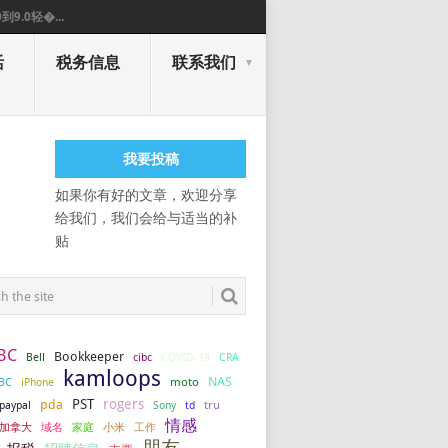
0到9.0轻�...
活
税务信息
联系我们
我要投稿
如果你有好的文章，欢迎分享
给我们，我们会给与适当的补
贴
BC
Bookkeeper
COVID-19
Bell
cibc
CRA
kamloops
NAS
BC
iPhone
moto
PST
rogers
pda
tru
paypal
Sony
td
情感
加拿大
小米
工作
域名
家庭
朋友