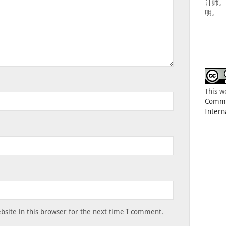
计师
明。
This w
Common
Intern
site in this browser for the next time I comment.