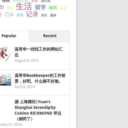
报税
招聘信息
支票
生活
留学
华
移民
签证
照片
记录
罚单
类
苹果
财富
退休
Popular
Recent
温哥华一些找工作的网站汇
总
August 8, 2012
温哥华Bookkeeper的工作前
景，好吧。什么都不好做。
April 8, 2013
源·上海馔坊|Yuan’s
Shanghai Serendipity
Cuisine RICHMOND 评点
（倒闭了）
uary 21, 2016