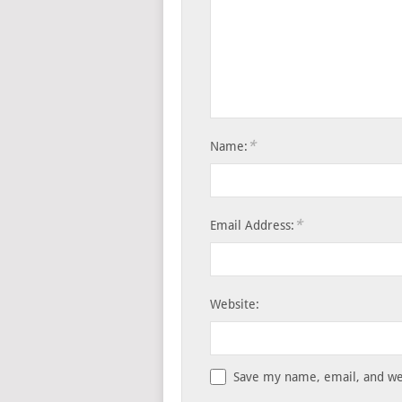
*
Name:
*
Email Address:
Website:
Save my name, email, and web