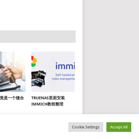
X 感觉是一个缝合
TRUENAS里面安装
IMMICH教程整理
Cookie Settings
Accept All
UT ME
SITEMAP
PRIVACY POLICY