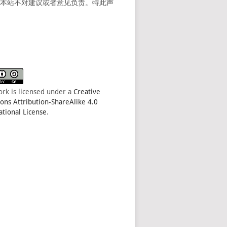
。本站不对建议或者意见负责。特此声
ork is licensed under a
Creative
s Attribution-ShareAlike 4.0
ational License
.