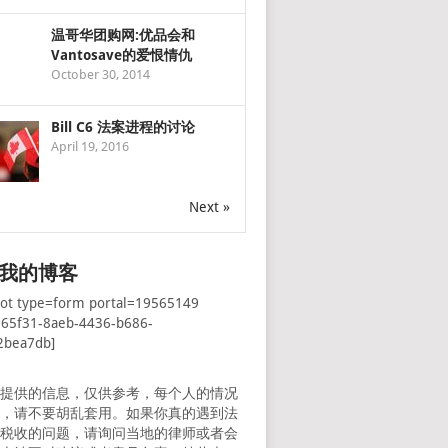
温哥华团购网:优品会和
Vantosave的爱恨情仇
October 30, 2014
Bill C6 法案进程的讨论
April 19, 2016
Next »
我的博客
pot type=form portal=19565149
065f31-8aeb-4436-b686-
2bea7db]
所提供的信息，仅供参考，每个人的情况
样，请不要胡乱套用。如果你真的遇到法
者税收的问题，请询问当地的律师或者会