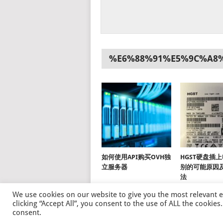
%E6%88%91%E5%9C%A8
如何使用API购买OVH独
HGST硬盘插
立服务器
别的可能原因
法
We use cookies on our website to give you the most relevant 
clicking “Accept All”, you consent to the use of ALL the cookie
consent.
© 2026
磊语
.
THEME BY
MYTHEMESHO