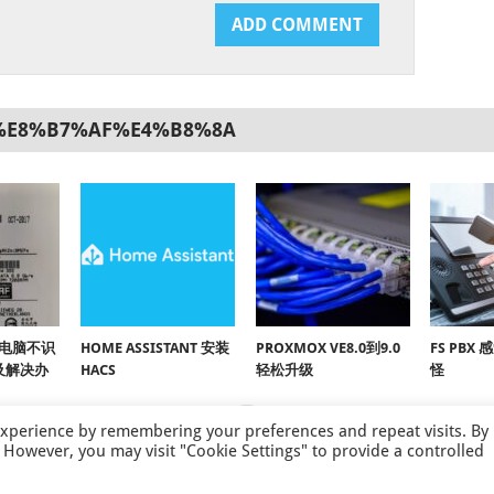
%E8%B7%AF%E4%B8%8A
上电脑不识
HOME ASSISTANT 安装
PROXMOX VE8.0到9.0
FS PB
及解决办
HACS
轻松升级
怪
experience by remembering your preferences and repeat visits. By
s. However, you may visit "Cookie Settings" to provide a controlled
P
. LEITALK.COM
ABO