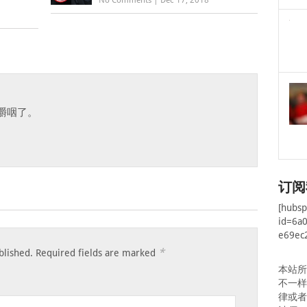
No Comments
|
Dec 17, 2018
嚼咽了。
订阅
[hubs
id=6a
e69ec
*
blished.
Required fields are marked
本站
不一
律或