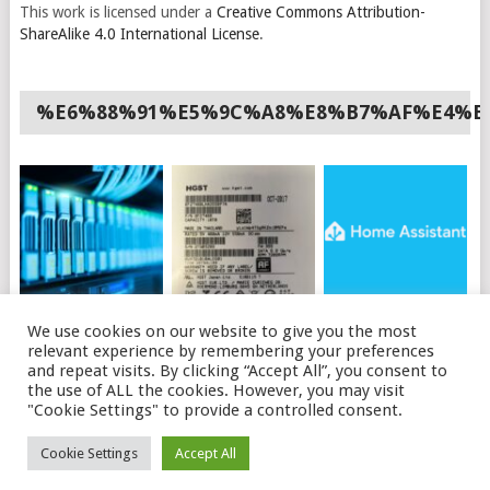
This work is licensed under a
Creative Commons Attribution-
ShareAlike 4.0 International License
.
%E6%88%91%E5%9C%A8%E8%B7%AF%E4%B
如何使用API购买OVH
HGST硬盘插上电脑不
HOME ASSISTANT 安
We use cookies on our website to give you the most
独立服务器
识别的可能原因及解决
装HACS
relevant experience by remembering your preferences
办法
and repeat visits. By clicking “Accept All”, you consent to
the use of ALL the cookies. However, you may visit
"Cookie Settings" to provide a controlled consent.
© 2026
磊语
.
Cookie Settings
Accept All
THEME BY
MYTHEMESHOP
. LEITALK.COM
ABOUT ME
SITEMAP
PRIVACY POLICY