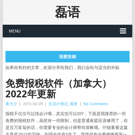
磊语
MENU
我要投稿
如果你有好的文章，欢迎分享给我们，我们会给与适当的补贴
免费报税软件（加拿大）
2022年更新
黄大少
|
2013-02-09
|
生活の笔记
,
税务
|
No Comments
报税不仅仅可以找会计哦，其实也可以DIY，下面是我推荐的一些
免费的报税软件，虽然有一些限制，但是普通家庭应该够用了，你
是百万富翁的话，你需要专业的会计师帮你算帐哦。仔细看看这篇
文章是2013年写的，到现在也有3年了，我觉得有必要稍微更新一