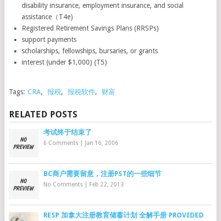
disability insurance, employment insurance, and social
assistance（T4e)
Registered Retirement Savings Plans (RRSPs)
support payments
scholarships, fellowships, bursaries, or grants
interest (under $1,000) (T5)
Tags:
CRA
,
报税
,
报税软件
,
财富
RELATED POSTS
考试终于结束了
6 Comments
|
Jan 16, 2006
BC商户需要留意，注册PST的一些细节
No Comments
|
Feb 22, 2013
RESP 加拿大注册教育储蓄计划 全解手册 PROVIDED