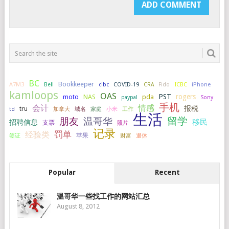
BC
Bookkeeper
A7M3
COVID-19
ICBC
iPhone
Bell
cibc
CRA
Fido
kamloops
OAS
PST
rogers
NAS
pda
moto
paypal
Sony
手机
会计
情感
报税
tru
加拿大
小米
工作
td
域名
家庭
生活
留学
温哥华
朋友
移民
招聘信息
支票
照片
记录
罚单
经验类
签证
苹果
财富
退休
Popular
Recent
温哥华一些找工作的网站汇总
August 8, 2012