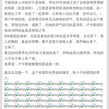
可能很多人对他并不是很熟，早在95年他就主演了反映新闻界黑暗
的电影《欲盖弥彰》（主要是讲海邓扮演的角色刚走出校园，在一
家报社工作，捏造了一起新闻，让所有人信以为真，抄作自己。）
那个时候的他，还很青涩却有无法掩饰的邪气，非常的适合这个角
色。而现在的他，成熟了，但他的邪气依旧欲盖弥彰，卢卡斯找到
他来演阿钠金真是明智之举。
8块腹肌的身材，尤其是最底的那2块也是非常明显，太完美了，诱
人的胸部，鼻血狂喷啊。要不是那天首映人多，我早喊出来了。
太帅了。
最后的结果早在20年前大家就知道了，阿钠金统治着帝国，而他的
儿子在天桥上杀了他。
真希望，卢卡斯能够重拍星战第一部。
最后在花痴一下，这个有着阳光男孩的微笑，坏小子的诱惑的男
人。