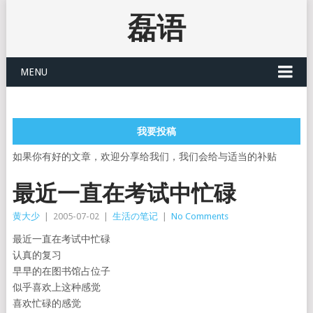
磊语
MENU
我要投稿
如果你有好的文章，欢迎分享给我们，我们会给与适当的补贴
最近一直在考试中忙碌
黄大少
|
2005-07-02
|
生活の笔记
|
No Comments
最近一直在考试中忙碌
认真的复习
早早的在图书馆占位子
似乎喜欢上这种感觉
喜欢忙碌的感觉