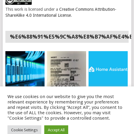
This work is licensed under a
Creative Commons Attribution-
ShareAlike 4.0 International License
.
%E6%88%91%E5%9C%A8%E8%B7%AF%E4%B
如何使用API购买OVH
HGST硬盘插上电脑不
HOME ASSISTANT 安
We use cookies on our website to give you the most
独立服务器
识别的可能原因及解决
装HACS
relevant experience by remembering your preferences
办法
and repeat visits. By clicking “Accept All”, you consent to
the use of ALL the cookies. However, you may visit
"Cookie Settings" to provide a controlled consent.
© 2026
磊语
.
THEME BY
MYTHEMESHOP
. LEITALK.COM
Cookie Settings
Accept All