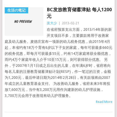
BC发放教育储蓄津贴 每人1200
生活の笔记
元
黄大少
|
2013-02-21
在省府预算支出方面，2013/14年新的新
开支项目不多，主要拨款将用于改善家
庭及幼儿服务。麦德庄宣布一项新的幼儿税务优惠，由2015年4月
起，本省约有18万个育有6岁以下子女的家庭，每年可获最多660元
的税务优惠，即每月可获最多55元，约有14万家庭将获全额优惠，
而约4万个家庭年收入介乎10至15万元，则可获得部分优惠。 另
外，于2007年1月1日或之后出生的儿童，在年满6岁时，省府将向
每名儿童的注册教育储蓄津贴计划(RESP)，作一笔过的注资，金额
为1,200元，最后申请日期为2014年2月28日，有关款项将由2007
年成立的儿童教育基金支付。 为改善幼儿服务，省府未来3年将投
放7,600万元，当中有3,200万元用作兴建新的幼儿护理设施，
3,700万元会用于改善现有幼儿护理服务。
Read More