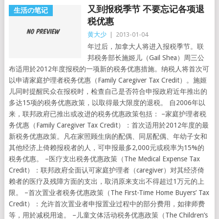
又到报税季节 不要忘记各项退
生活の笔记
税优惠
黄大少
|
2013-01-04
年过后，加拿大人将进入报税季节。联
邦税务部长施姬儿（Gail Shea）周三公
布适用於2012年度报税的一项新的税务优惠措施。纳税人将首次可
以申请家庭护理者税务优惠（Family Caregiver Tax Credit）。施姬
儿同时提醒民众在报税时，检查自己是否符合申报政府近年推出的
多达15项的税务优惠政策，以取得最大限度的退税。 自2006年以
来，联邦政府已推出或改进的税务优惠政策包括： –家庭护理者税
务优惠（Family Caregiver Tax Credit）：首次适用於2012年度的最
新税务优惠政策。凡在家照顾生病的配偶、同居配偶、年幼子女和
其他经济上倚赖报税者的人，可申报最多2,000元或税率为15%的
税务优惠。 –医疗支出税务优惠政策（The Medical Expense Tax
Credit）：联邦政府全面认可家庭护理者（caregiver）对其经济倚
赖者的医疗及残障方面的支出，取消原来支出不得超过1万元的上
限。 –首次置业者税务优惠政策（The First-Time Home Buyers’ Tax
Credit）：允许首次置业者申报置业过程中的部分费用，如律师费
等，用於减税用途。 –儿童文体活动税务优惠政策（The Children’s