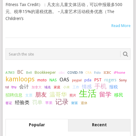
Fitness Tax Credit）：凡支出儿童文体活动，可以申报最多500
元、税率15%的退税优惠。 –儿童艺术活动税务优惠（The
Children’s
Read More
BC
Bookkeeper
A7M3
COVID-19
ICBC
iPhone
Bell
cibc
CRA
Fido
kamloops
OAS
PST
rogers
NAS
pda
moto
paypal
Sony
手机
会计
情感
报税
tru
加拿大
小米
工作
td
域名
家庭
生活
留学
温哥华
朋友
移民
招聘信息
支票
照片
记录
罚单
经验类
签证
苹果
财富
退休
Popular
Recent