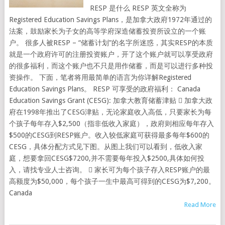
RESP 是什么 RESP 英文全称为
Registered Education Savings Plans，是加拿大政府1972年通过的
法案，鼓励家长为子女的高等学府深造储蓄投资所设立的一个账
户。 很多人被RESP – “储蓄计划”的名字所迷惑，其实RESP的本质
就是一个政府许可的注册投资账户，开了这个账户就可以享受政府
的很多福利，而这个账户也不只是用作储蓄，而是可以进行多种投
资操作。 下面，笔者将用最简单的语言为你详解Registered
Education Savings Plans。 RESP 可享受的政府福利： Canada
Education Savings Grant (CESG): 加拿大教育储蓄津贴  加拿大政
府在1998年推出了CESG津贴，无论家庭收入高低，只要家长为每
个孩子每年存入$2,500（指非低收入家庭），政府则相应每年存入
$500的CESG到RESP账户。收入较低家庭可获得最多每年$600的
CESG，具体分配方式见下图。从图上我们可以看到，低收入家
庭，想要拿回CESG$7200,并不需要每年投入$2500,具体如何投
入，请找专业人士咨询。  家长可为每个孩子存入RESP账户的最
高额度为$50,000，每个孩子一生中最高可得到的CESG为$7,200。
Canada
Read More