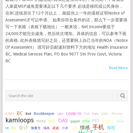
入家庭MSP减免需要满足以下几个要求 必须是移民或公民身份，
在BC连续居住了12个月以上， 能提供上一年的退税证明Notice of
Assessment才可以申请。 如果你符合条件的话，那么下一步需要填
写一下表格（表格下载地址） 一般来说，Net Income要低于
24,000才能完全减免，然后依次增加。具体的信息，可以参考下面
的表格. 此外表格填写好之后，还需要附上自己当年的NOA（Notice
Of Assessment） 填写好后邮递到资料下方的地址 Health Insurance
BC, Medical Services Plan, PO Box 9677 Stn Prov Govt, Victoria
BC
Read More
BC
Bookkeeper
A7M3
COVID-19
ICBC
iPhone
Bell
cibc
CRA
Fido
kamloops
OAS
PST
rogers
NAS
pda
moto
paypal
Sony
手机
会计
情感
报税
tru
加拿大
小米
工作
td
域名
家庭