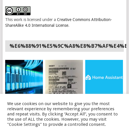
This work is licensed under a
Creative Commons Attribution-
ShareAlike 4.0 International License
.
%E6%88%91%E5%9C%A8%E8%B7%AF%E4%B
如何使用API购买OVH
HGST硬盘插上电脑不
HOME ASSISTANT 安
We use cookies on our website to give you the most
独立服务器
识别的可能原因及解决
装HACS
relevant experience by remembering your preferences
办法
and repeat visits. By clicking “Accept All”, you consent to
the use of ALL the cookies. However, you may visit
"Cookie Settings" to provide a controlled consent.