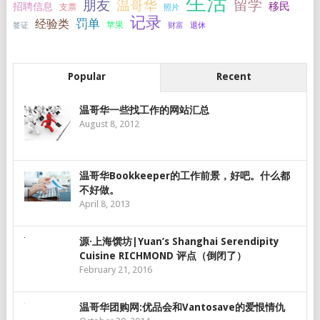
生活
留学
温哥华
朋友
移民
招聘信息
支票
照片
记录
罚单
经验类
签证
苹果
财富
退休
Popular
Recent
温哥华一些找工作的网站汇总
August 8, 2012
温哥华Bookkeeper的工作前景，好吧。什么都
不好做。
April 8, 2013
源·上海馔坊|Yuan’s Shanghai Serendipity
Cuisine RICHMOND 评点（倒闭了）
February 21, 2016
温哥华团购网:优品会和Vantosave的爱恨情仇