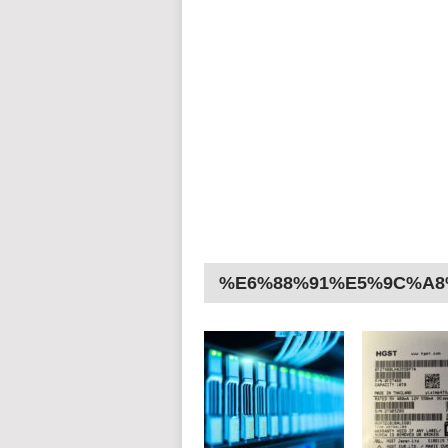
%E6%88%91%E5%9C%A