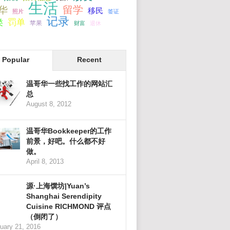
生活
留学
华
移民
照片
签证
记录
罚单
类
苹果
财富
退休
Popular
Recent
温哥华一些找工作的网站汇
总
August 8, 2012
温哥华Bookkeeper的工作
前景，好吧。什么都不好
做。
April 8, 2013
源·上海馔坊|Yuan’s
Shanghai Serendipity
Cuisine RICHMOND 评点
（倒闭了）
uary 21, 2016