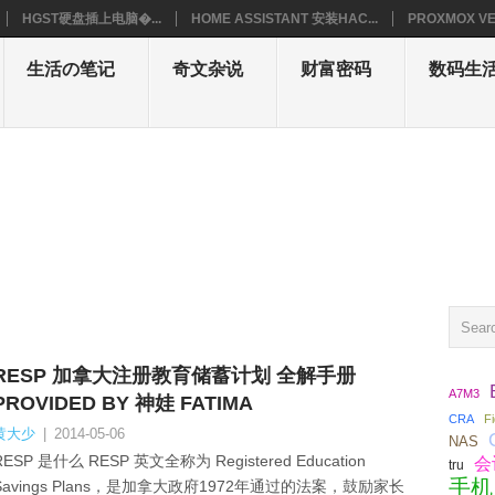
HGST硬盘插上电脑�...
HOME ASSISTANT 安装HAC...
PROXMOX VE
生活の笔记
奇文杂说
财富密码
数码生
RESP 加拿大注册教育储蓄计划 全解手册
A7M3
PROVIDED BY 神娃 FATIMA
CRA
F
黄大少
|
2014-05-06
NAS
RESP 是什么 RESP 英文全称为 Registered Education
会
tru
手机
Savings Plans，是加拿大政府1972年通过的法案，鼓励家长