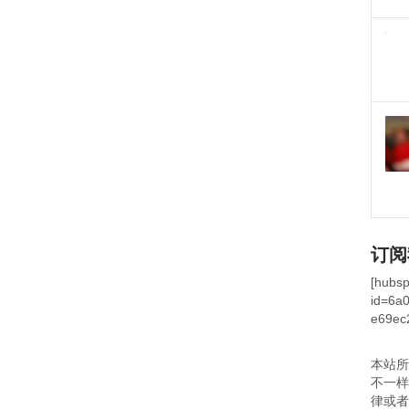
订阅
[hubsp
id=6a
e69ec
本站
不一
律或