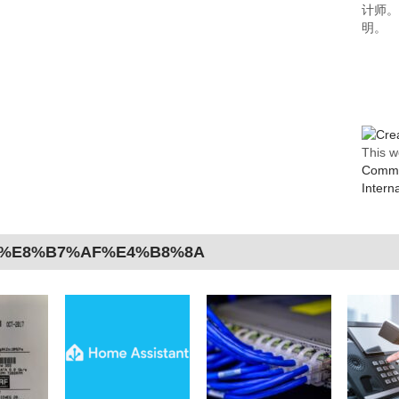
计师
明。
This w
Common
Intern
8%E8%B7%AF%E4%B8%8A