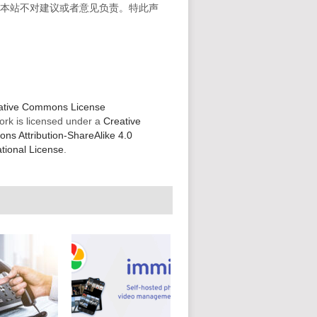
。本站不对建议或者意见负责。特此声
ork is licensed under a
Creative
s Attribution-ShareAlike 4.0
ational License
.