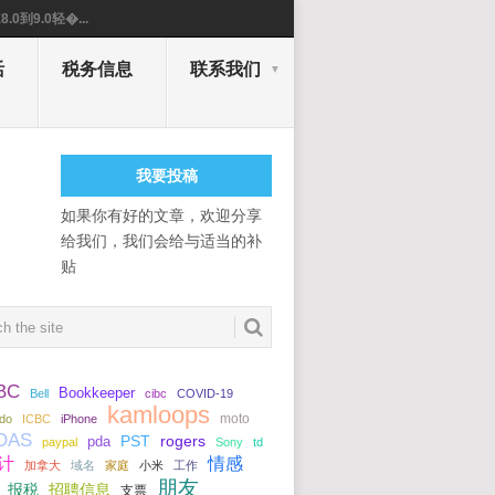
8.0到9.0轻�...
活
税务信息
联系我们
我要投稿
如果你有好的文章，欢迎分享
给我们，我们会给与适当的补
贴
BC
Bookkeeper
Bell
cibc
COVID-19
kamloops
moto
ido
ICBC
iPhone
OAS
pda
PST
rogers
paypal
Sony
td
计
情感
加拿大
域名
家庭
小米
工作
朋友
招聘信息
报税
支票