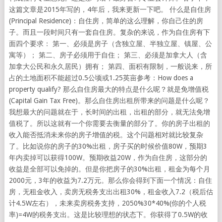
这篇文章是2015年写的，4年后，我来更新一下吧。 什么是自住房
(Principal Residence)：自住房，简单的这么理解，你自己住的房
子。而且一段时间只有一套自住房。复杂的来说，作为自住房有下
面四个要求： 第一、必须是房子（含独立屋、半独立屋、镇屋、公
寓等）； 第二、房子必须用于自住； 第三、必须是加拿大人（含
加拿大公民和永久居民）拥有； 第四、面积有限制，一般说来，所
占的土地面积不能超过0.5公顷或1.25英亩参考：How does a
property qualify? 那么自住房最大的特点是什么呢？就是免增值税
(Capital Gain Tax Free)。那么自住房出租所带来的问题是什么呢？
我想最大的问题就在于，长时间的出租，出租的部分，就无法免增
值税了。所以这就有一个你需要去衡量的部分了。你的房子出租的
收入能否抵消未来你的房子增值的税。这个问题相对就比较复杂
了。比如说你的房子的30%出租，房子买的时候价值80W，预期3
年内卖掉可以获得100W。预期收益20W，作为自住房，这部分的
收益是全部可以免掉的。但是你把房子的30%出租，租金为每个月
2000元，3年的收益为7.2万元。那么你会得到下面一个情况：自住
房，无租金收入，卖房无税务支出出租30%，租金收入7.2（税后估
计4.5W左右），未来卖房税务支持，2050%30*40%(你的个人税
率)=4W的税务支出。这是比较理想的状态下。你获得了0.5W的收