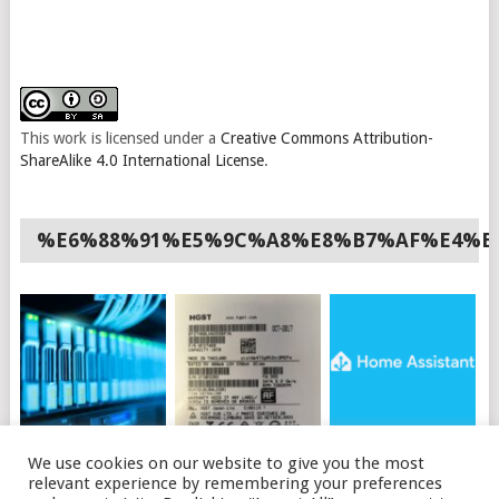
This work is licensed under a
Creative Commons Attribution-
ShareAlike 4.0 International License
.
%E6%88%91%E5%9C%A8%E8%B7%AF%E4%B
如何使用API购买OVH
HGST硬盘插上电脑不
HOME ASSISTANT 安
We use cookies on our website to give you the most
独立服务器
识别的可能原因及解决
装HACS
relevant experience by remembering your preferences
办法