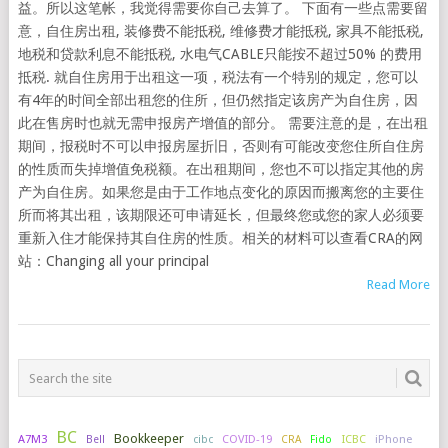
益。所以这笔帐，我觉得需要你自己去算了。 下面有一些点需要留
意，自住房出租, 装修费不能抵税, 维修费才能抵税, 家具不能抵税,
地税和贷款利息不能抵税, 水电气CABLE只能按不超过50% 的费用
抵税. 就自住房用于出租这一项，税法有一个特别的规定，您可以
有4年的时间全部出租您的住所，但仍然指定该房产为自住房，因
此在售房时也就无需申报房产增值的部分。 需要注意的是，在出租
期间，报税时不可以申报房屋折旧，否则有可能改变您住所自住房
的性质而失掉增值免税额。在出租期间，您也不可以指定其他的房
产为自住房。如果您是由于工作地点变化的原因而搬离您的主要住
所而将其出租，该期限还可申请延长，但最终您或您的家人必须要
重新入住才能保持其自住房的性质。相关的材料可以查看CRA的网
站：Changing all your principal
Read More
BC
Bookkeeper
A7M3
COVID-19
ICBC
iPhone
Bell
cibc
CRA
Fido