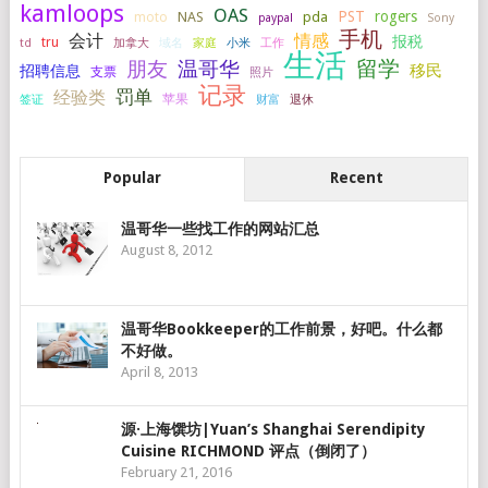
kamloops
OAS
PST
rogers
NAS
pda
moto
paypal
Sony
手机
会计
情感
报税
tru
加拿大
小米
工作
td
域名
家庭
生活
留学
温哥华
朋友
移民
招聘信息
支票
照片
记录
罚单
经验类
签证
苹果
财富
退休
Popular
Recent
温哥华一些找工作的网站汇总
August 8, 2012
温哥华Bookkeeper的工作前景，好吧。什么都
不好做。
April 8, 2013
源·上海馔坊|Yuan’s Shanghai Serendipity
Cuisine RICHMOND 评点（倒闭了）
February 21, 2016