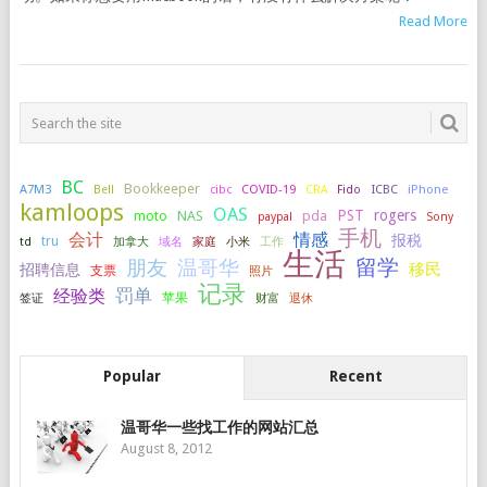
Read More
BC
Bookkeeper
A7M3
COVID-19
ICBC
iPhone
Bell
cibc
CRA
Fido
kamloops
OAS
PST
rogers
NAS
pda
moto
paypal
Sony
手机
会计
情感
报税
tru
加拿大
小米
工作
td
域名
家庭
生活
留学
温哥华
朋友
移民
招聘信息
支票
照片
记录
罚单
经验类
签证
苹果
财富
退休
Popular
Recent
温哥华一些找工作的网站汇总
August 8, 2012