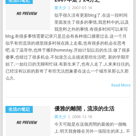
生活の笔记
黄大少
|
2007-01-16
似乎很久没有更新blog了.在这一段时间
里面发生了很多的事情,我意料中的,以及
我意料之外的事情.有很多时间可以来写
blog,有很多事情需要记录只是总会有各种借口搪塞过去.这一个月
似乎有些流浪的感觉很多时候在路上走着,也有很多的机会在思考
吧.去了温哥华,也终于搬到homestay.开始计划以后的生活.做了很多
傻事,也错过了很多机会.不知道怎么去描述那些生活吧. 新的学期开
始了,一如往日的无聊和忙碌.有新生来了,也有人走了.人来来往往的,
已经没有以前的新奇了有些无法想象要在这么一个城市呆那么久那
么久.
Read More
優雅的離開，流浪的生活
生活の笔记
黄大少
|
2006-12-18
今天可能是在這個房間的最後的一個晚
上.明天我會睡在另外一張陌生的床上. 不