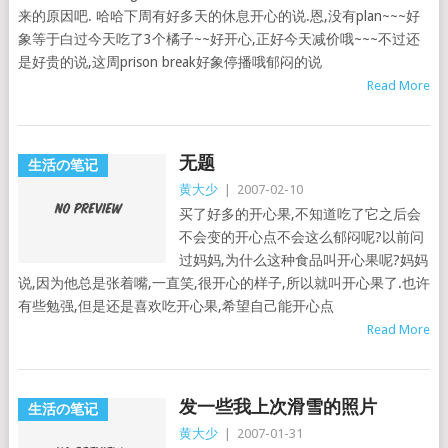
来的原因吧. 哈哈下周有好多天的休息开心的说.恩,没有plan~~~好
象等于白过今天吃了3个橘子~~好开心,正好今天减价哦~~~不过还
是好贵的说,这周prison break好象停播哦郁闷的说
Read More
无题
生活の笔记
黄大少
|
2007-02-10
买了好多的开心果,不知道吃了它之后会
不会变的开心点不会这么郁闷呢?以前问
过妈妈,为什么这种食品叫开心果呢?妈妈
说,因为他总是张着嘴,一直笑,很开心的样子,所以就叫开心果了.也许
有些勉强,但是还是喜欢吃开心果,希望自己能开心点
Read More
发一些我上次滑雪的照片
生活の笔记
黄大少
|
2007-01-31