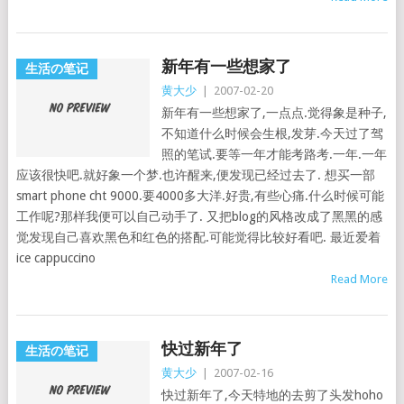
新年有一些想家了
生活の笔记
黄大少
|
2007-02-20
新年有一些想家了,一点点.觉得象是种子,
不知道什么时候会生根,发芽.今天过了驾
照的笔试.要等一年才能考路考.一年.一年
应该很快吧.就好象一个梦.也许醒来,便发现已经过去了. 想买一部
smart phone cht 9000.要4000多大洋.好贵,有些心痛.什么时候可能
工作呢?那样我便可以自己动手了. 又把blog的风格改成了黑黑的感
觉发现自己喜欢黑色和红色的搭配.可能觉得比较好看吧. 最近爱着
ice cappuccino
Read More
快过新年了
生活の笔记
黄大少
|
2007-02-16
快过新年了,今天特地的去剪了头发hoho