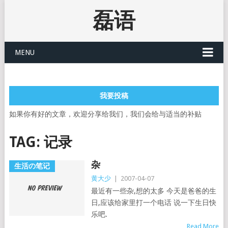
磊语
MENU
我要投稿
如果你有好的文章，欢迎分享给我们，我们会给与适当的补贴
TAG:
记录
杂
生活の笔记
黄大少
|
2007-04-07
最近有一些杂,想的太多 今天是爸爸的生
日,应该给家里打一个电话 说一下生日快
乐吧.
Read More