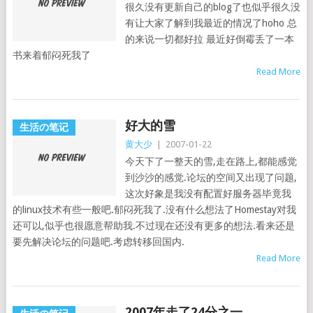
很久没有更新自己的blog了也似乎很久没
有让大家了解到我最近的情况了hoho 总
的来说一切都好拉 最近好倒霉丢了一本
书来着郁闷死我了
Read More
好大的雪
生活の笔记
黄大少
|
2007-01-22
今天下了一整天的雪,走在路上,都能感觉
到沙沙的感觉.论坛的空间又出现了问题,
这次好象是我没有配置好服务器毕竟我
的linux技术有些一般吧.郁闷死我了.没有什么想法了Homestay对我
还可以,似乎也很愿意帮助我.不过现在还没有更多的想法.看来还是
要先解决论坛的问题吧.考虑转移回国内.
Read More
2007年走了24分之一