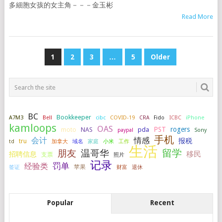
多細胞女孩的女主角－－－金玉彬
Read More
POSTS
1
2
3
…
5
Older
PAGINATION
BC
Bookkeeper
A7M3
COVID-19
ICBC
iPhone
Bell
cibc
CRA
Fido
kamloops
OAS
PST
rogers
NAS
pda
moto
paypal
Sony
手机
会计
情感
报税
tru
加拿大
小米
工作
td
域名
家庭
生活
留学
温哥华
朋友
移民
招聘信息
支票
照片
记录
罚单
经验类
签证
苹果
财富
退休
Popular
Recent