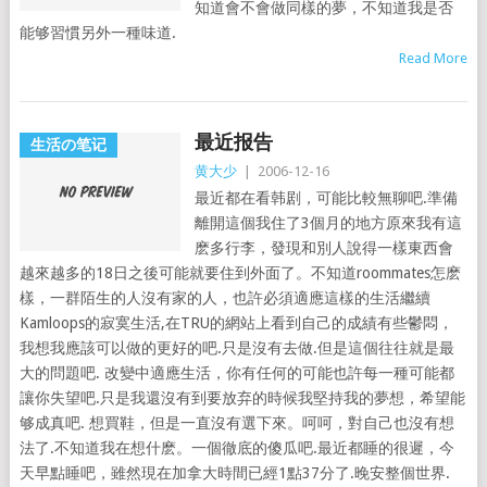
知道會不會做同樣的夢，不知道我是否
能够習慣另外一種味道.
Read More
最近报告
生活の笔记
黄大少
|
2006-12-16
最近都在看韩剧，可能比較無聊吧.準備
離開這個我住了3個月的地方原來我有這
麽多行李，發現和別人說得一樣東西會
越來越多的18日之後可能就要住到外面了。不知道roommates怎麽
樣，一群陌生的人沒有家的人，也許必須適應這樣的生活繼續
Kamloops的寂寞生活,在TRU的網站上看到自己的成績有些鬱悶，
我想我應該可以做的更好的吧.只是沒有去做.但是這個往往就是最
大的問題吧. 改變中適應生活，你有任何的可能也許每一種可能都
讓你失望吧.只是我還沒有到要放弃的時候我堅持我的夢想，希望能
够成真吧. 想買鞋，但是一直沒有選下來。呵呵，對自己也沒有想
法了.不知道我在想什麽。一個徹底的傻瓜吧.最近都睡的很遲，今
天早點睡吧，雖然現在加拿大時間已經1點37分了.晚安整個世界.