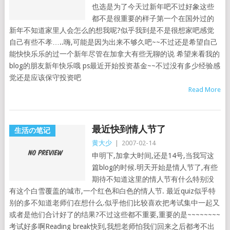
也选是为了今天过新年吧不过好象这些
都不是很重要的样子第一个在国外过的
新年不知道家里人会怎么的想我呢?似乎我到是不是很想家吧感觉
自己有些不孝…..嗨,可能是因为出来不够久吧~~不过还是希望自己
能快快乐乐的过一个新年尽管在加拿大有些无聊的说 希望来看我的
blog的朋友新年快乐哦 ps最近开始投资基金~~不过没有多少经验感
觉还是应该保守投资吧
Read More
最近快到情人节了
生活の笔记
黄大少
|
2007-02-14
申明下,加拿大时间,还是14号,当我写这
篇blog的时候.明天开始是情人节了,有些
期待不知道这里的情人节有什么特别没
有这个白雪覆盖的城市,一个红色和白色的情人节. 最近quiz似乎特
别的多不知道老师们在想什么.似乎他们比较喜欢把考试集中一起又
或者是他们合计好了的结果?不过这些都不重要,重要的是~~~~~~~~
考试好多啊Reading break快到,我想老师怕我们回来之后都考不出