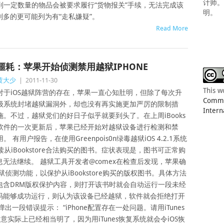
计师
到一定数量的物品会被要求履行“货物报关”手续，无法完成该
明。
多的更可能列为有“走私嫌疑”。
Read More
噩耗：苹果开始侦测禁用越狱IPHONE
黄大少
|
2011-11-30
This w
对于iOS越狱阵营的存在，苹果一直心知肚明，但除了每次升
Common
级系统封堵越狱漏洞外，却也没有再实施更加严厉的限制措
Intern
施。不过，越狱党们的好日子似乎就要到头了。在上周iBooks
软件的一次更新后，苹果已经开始对越狱设备进行检测和禁
用。 有用户报告，在使用Greenpois0n绿毒越狱iOS 4.2.1系统
常阅读从iBookstore合法购买的图书。症状表现是，图书可正常购
无法继续。 越狱工具开发者@comex在检查后发现，苹果确
了越狱侦测功能，以保护从iBookstore购买的版权图书。具体方法
书包含DRM版权保护内容，则打开该书时就会自动运行一段未经
码能够成功运行，则认为该设备已经越狱，软件就会拒绝打开
出一段错误提示： “iPhone配置存在一处问题。请用iTunes
用意实际上已经相当明了，因为用iTunes恢复系统就会令iOS恢