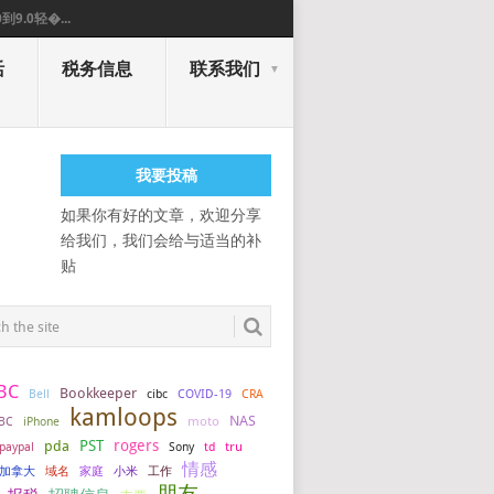
0到9.0轻�...
活
税务信息
联系我们
我要投稿
如果你有好的文章，欢迎分享
给我们，我们会给与适当的补
贴
BC
Bookkeeper
COVID-19
Bell
cibc
CRA
kamloops
NAS
BC
iPhone
moto
PST
rogers
pda
tru
paypal
Sony
td
情感
加拿大
小米
工作
域名
家庭
朋友