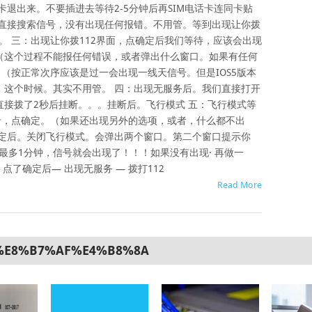
卡退出来。不要插进去等待2-5分钟后再SIM电话卡连同卡贴
里直接搜索信号，没有出现任何报错。不用管。等到出现让你拨
面。 三：出现让你拨112界面，点确定后我们等待，应该会出现
（这个过程不能报任何错误，或者弹出什么窗口。如果有任何
。（按正常次序应该是过一会出现一线天信号。但是IOS5版本
。这个时候。其实不用管。 四：出现无服务后。我们直接打开
，直接拨了2秒后挂断。。。挂断后。飞行模式 五：飞行模式等
卡，点确定。（如果还出现另外的选项，或者，什么都不出
确定后。关闭飞行模式。会弹出两个窗口。第二个窗口提示你
待最多1分钟，信号就会出现了！！！如果没有出现· 再做一
 点了确定后— 出现无服务 — 拨打112
Read More
%E8%B7%AF%E4%B8%8A