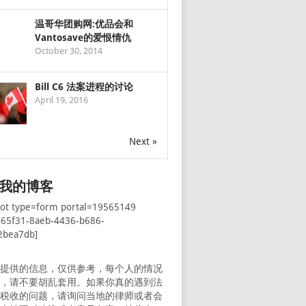
温哥华团购网:优品会和
Vantosave的爱恨情仇
October 30, 2014
Bill C6 法案进程的讨论
April 19, 2016
Next »
我的博客
pot type=form portal=19565149
065f31-8aeb-4436-b686-
2bea7db]
所提供的信息，仅供参考，每个人的情况
样，请不要胡乱套用。如果你真的遇到法
者税收的问题，请询问当地的律师或者会