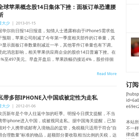
全球苹果概念股14日集体下挫：面板订单恐遭腰
斩
黄大少
|
2013-01-15
据华尔街日报14日报道，知情人士透露称由于iPhone5需求低
于预期，苹果公司削减了今年第一季度相关部件的订单量，其
中显示面板订单数量削减近一半，其他零件订单量也有下调。
受此消息影响，相关苹果供应商企业的股价14日普遍下挫。在
4%至497美元。早盘开盘后，苹果跌幅仍接近4%，股价徘徊
Read More
订阅
[hubs
私带多部IPHONE入中国或被定性为走私
id=6a
黄大少
|
2012-01-06
e69ec
农历新年是个华人往返中加的旺季。明报今日撰文提醒，不当
携带iphone进入中国，或被视同走私。据中国海关提醒，已加
本站
强对个人携带或邮寄入境物品的监管，免税额只适用于符合“自
不一
律或
用合理数量”标准的物品，超额部分要收取相当比例的关税，达