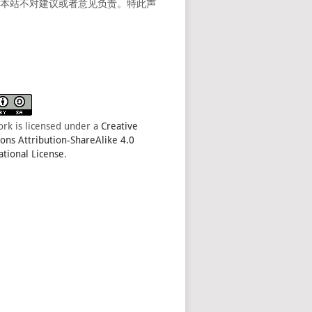
。本站不对建议或者意见负责。特此声
ork is licensed under a
Creative
s Attribution-ShareAlike 4.0
ational License
.