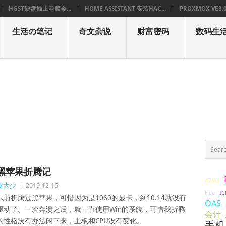
HGST硬盘插上电脑�...
HOME ASSISTANT 安装HAC...
PROXMOX VE8.
生活の笔记
奇文杂说
财富密码
数码生
黑苹果折腾记
A7M3
黄大少
|
2019-12-16
IC
Fido
以前折腾过黑苹果，可惜因为是1060的显卡，到10.14就没有
OAS
驱动了。一次奔溃之后，就一直使用Win的系统，可惜我折腾
会计
的性格没有办法闲下来，主板和CPU没有变化。
手机