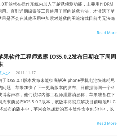
 4.0开始就在操作系统内加入了越狱侦测功能，主要用作DRM
启用。直到近期绿毒等工具使用了新的越狱方法，才激活了苹
，楚苹果是否会在其他应用中加紧对越狱的围追堵截目前尚无法确
Read More
苹果软件工程师透露 IOS5.0.2发布日期在下周周
末
黄大少
|
2011-11-17
由于iOS5.0.1版本发布未能彻底解决iphone手机电池快速耗尽
的问题，苹果加快了下一更新版本的发布。日前据德国一个科
技博客声称，他们获得内部工程师泄露消息称，苹果准备在下
周周末前发布iOS 5.0.2版本，该版本将彻底解决目前电池BUG
将发布的版本中，苹果会添加新的基本硬件命令到Siri中，以
Read More