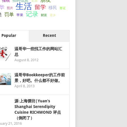
报税
招聘信息
支票
生活
留学
华
移民
签证
照片
记录
罚单
类
苹果
财富
退休
Popular
Recent
温哥华一些找工作的网站汇
总
August 8, 2012
温哥华Bookkeeper的工作前
景，好吧。什么都不好做。
April 8, 2013
源·上海馔坊|Yuan’s
Shanghai Serendipity
Cuisine RICHMOND 评点
（倒闭了）
uary 21, 2016