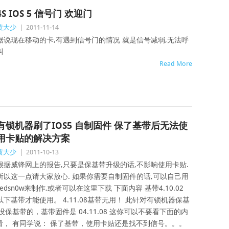
4S IOS 5 信号门 欢迎门
黄大少
|
2011-11-14
据说现在移动的卡,有遇到信号门的情况 就是信号减弱,无法呼
叫
Read More
有锁机器刷了IOS5 自制固件 保了基带后无法使
用卡贴的解决方案
黄大少
|
2011-10-13
根据威锋网上的报告,只要是保基带升级的话,不影响使用卡贴.
所以这一点请大家放心. 如果你需要自制固件的话,可以自己用
redsn0w来制作,或者可以在这里下载 下面内容 基带4.10.02
以下基带才能使用。 4.11.08基带无用！ 此针对有锁机器保基
没保基带的，基带固件是 04.11.08 这你可以不要看下面的内
来看， 有同学说： 保了基带，使用卡贴还是找不到信号。。。