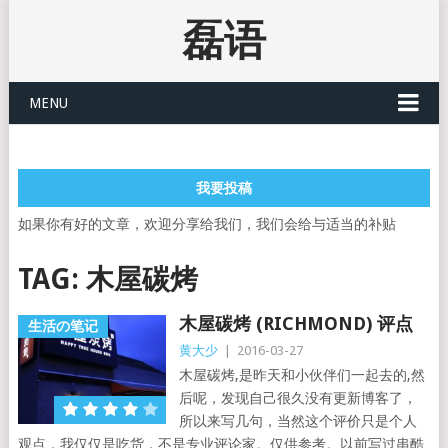
磊语
MENU
我要投稿
如果你有好的文章，欢迎分享给我们，我们会给与适当的补贴
TAG:
木屋碳烤
木屋碳烤 (RICHMOND) 评点
生活の笔记
黄大少
|
2016-03-27
木屋碳烤,是昨天和小伙伴们一起去的,然
后呢，发现自己很久没有更新博客了，
所以来写几句，当然这个评价只是个人
观点，我仅仅是吃货，不是专业评论家。仅供参考。以前写过串酷