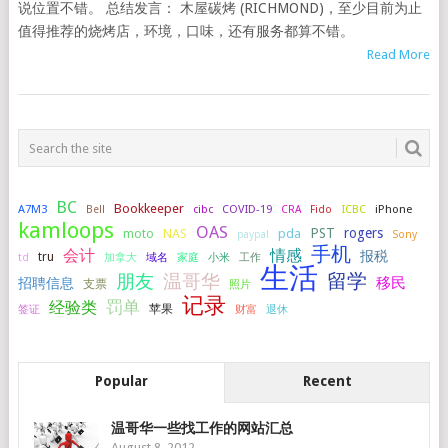
说位置不错。 总结发言： 木屋碳烤 (RICHMOND)，至少目前为止
值得推荐的烧烤店，环境，口味，还有服务都算不错。
Read More
BC
Bookkeeper
A7M3
COVID-19
ICBC
iPhone
Bell
cibc
CRA
Fido
kamloops
OAS
PST
rogers
NAS
pda
moto
paypal
Sony
手机
会计
情感
报税
tru
加拿大
小米
工作
td
域名
家庭
生活
留学
温哥华
朋友
移民
招聘信息
支票
照片
记录
罚单
经验类
签证
苹果
财富
退休
Popular
Recent
温哥华一些找工作的网站汇总
August 8, 2012