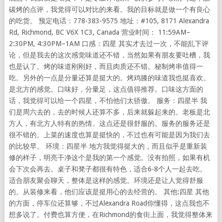
碳烤的点评，我觉得可以对比的来看。我的目标就是做一个有良心
的吃货。 预定电话：778-383-9575 地址：#105, 8171 Alexandra
Rd, Richmond, BC V6X 1C3, Canada 营业时间： 11:59AM–
2:30PM, 4:30PM–1AM 口感：四星 其实才去过一次，不能乱下评
论，但是我去的这次感觉味道还不错，当然如果有朋友要吐槽，我
也是认了。烤的味道刚刚好，而且肉质还不错。秘制烤串值得一
吃。另外的一点是分量还算是挺大的。烤鸡膝的味道我也挺喜欢。
是北方的感觉。口味好，分量足，这点值得推荐。口味这方面的
话，我觉得可以给一个四星，不怕他们太骄傲。 服务：四星半 我
们是周六去的，去的时候人还算不多，后来就躲起来的。老板是北
方人，有北方人特有的热情。这点还是很舒服的。服务的服务还是
很不错的。上菜的速度也算是挺快的，不过也有可能是因为我们去
的比较早。 环境：四星半 地方我觉得挺大的，而且似乎是重新装
修的样子，明亮干净这个是我的第一个感觉。没有拍照，如果有机
会下次会再去。桌子和凳子都很有特色，适合6-8个人一起去吃。
适合朋友聚会聊天，整体是这样的感觉。环境还是让人觉得舒服
的。从装修来看，他们应该是挺用心的去经营的。 其他:四星 其他
的方面，停车位还算够，不过Alexandra Road你懂得，这点我也不
想多说了。付费也算方便，在Richmond的食街上面，我觉得整体来