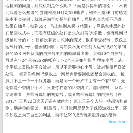
地检测的问题，到底机制是什么呢？ 下面是我得出的结论：—不要
问我是怎么知道的 异地检测只针对SSR帐户，如果只是SR目前感觉
基本不会被封，就算是淘宝交易的自抽号，网易也会选择不理睬；
如果自抽号，抽到SSR，马上练到38级（猜测），网易鬼使黑的处
罚是回收式神，而没有练级的处罚是永久封号(大多数，也有练到15
级被封号的）； 目前没有要回式神的情况，很多非交易号，仅仅是
运气好的小号，也会被回收，网易决不允许任何人运气很好的拿到
好的SSR 另外从我的自抽号里面的概率看出来，大概30个自抽号，
可以有1-2个带有SSR的帐户，1-2个带鸟姐的帐号 很多小号，从一
个手机上登陆并不会被封，所以不需要担心小号，被封和僵尸寮被
处理。 就算你练到15级以上，网易判断要回收还是会回收的。 检
测并不是一个一个服务器，而是同一个帐户下面有一个有SSR，无
论你是否登陆那个区，只要你在别的区登陆了。都回被封。 从以上
结论来看，买带有鸟姐的初始号，或者留带有鸟姐的自抽号（在
2017年三月22日这天还是有效的的）以上只是个人的一些想法和猜
测，期待你的回馈。 到最后，与其说网易是为了保障游戏公平，还
不如说是为了自己的利益，而不让SSR成为玩家最开始的陪伴。
Read More