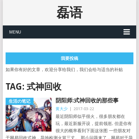
磊语
MENU
我要投稿
如果你有好的文章，欢迎分享给我们，我们会给与适当的补贴
TAG:
式神回收
阴阳师:式神回收的那些事
生活の笔记
黄大少
|
2017-03-22
最近阴阳师似乎很火，很多朋友都在
玩，最近新服开设，提前领崽. 但是你有
很大的概率看到下面这张图 一些朋友对
于网易回收式神，异地检测火冒三丈。 那么问题来了，网易对于异