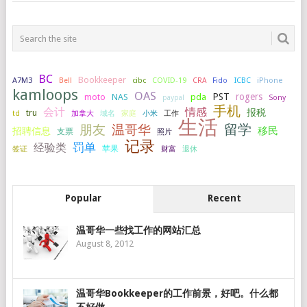
BC
Bookkeeper
A7M3
COVID-19
ICBC
iPhone
Bell
cibc
CRA
Fido
kamloops
OAS
PST
rogers
NAS
pda
moto
paypal
Sony
手机
会计
情感
报税
tru
加拿大
小米
工作
td
域名
家庭
生活
留学
温哥华
朋友
移民
招聘信息
支票
照片
记录
罚单
经验类
签证
苹果
财富
退休
Popular
Recent
温哥华一些找工作的网站汇总
August 8, 2012
温哥华Bookkeeper的工作前景，好吧。什么都