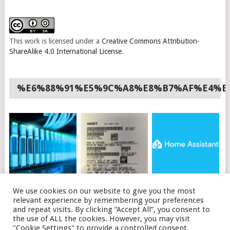
This work is licensed under a
Creative Commons Attribution-
ShareAlike 4.0 International License
.
%E6%88%91%E5%9C%A8%E8%B7%AF%E4%B
如何使用API购买OVH
HGST硬盘插上电脑不
HOME ASSISTANT 安
We use cookies on our website to give you the most
独立服务器
识别的可能原因及解决
装HACS
relevant experience by remembering your preferences
办法
and repeat visits. By clicking “Accept All”, you consent to
the use of ALL the cookies. However, you may visit
"Cookie Settings" to provide a controlled consent.