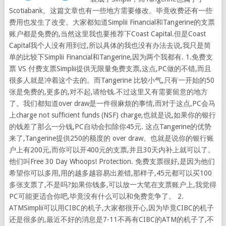
Scotiabank。这篇文章也有一些地方需要修改。毕竟收费还有一些
费用也发生了改变。大家都知道Simplii Financial和Tangerine的支票
账户都是免费的,当然这里我也要推荐下Coast Capital.但是Coast
Capital我个人没有用到过,所以具体的我也没有办法去说,我只是简
单的比较下Simplii Financial和Tangerine,因为两个我都有. 1.免费支
票 VS 付费支票Simplii提供无限量免费支票,这点,PC做的不错,而且
很多人就是冲着这个去的。而Tangerine 比较小气,只有一开始的50
张是免费的,更多的,对不起,请给钱.不过这里又有需要留意的地方
了。我们都知道over draw是一件很麻烦的事情,而对于这点,PC会马
上charge not sufficient funds (NSF) charge,也就是说,如果你的银行
的钱差了那么一分钱,PC自动会扣除你45元. 这点Tangerine的优势
来了,Tangerine提供250的额度的 over draw。也就是说你的银行账
户上有200元,而你可以开400元的支票,并且30天内补上就可以了。
他们叫Free 30 Day Whoops! Protection. 免费支票很好,是因为他们
希望你可以多用,用的越多越容易出差错,那样子,45元都可以买100
多张支票了,不是吗?如果你钱多,可以放一大笔在支票账户上,我觉得
PC可能更适合你吧,毕竟没有什么可以和免费竞争了。 2.
ATMSimplii可以用CIBC的机子,大家都很开心,因为毕竟CIBC的机子
还是很多的,最近不好的消息是7-11不再有CIBC的ATM的机子了,不