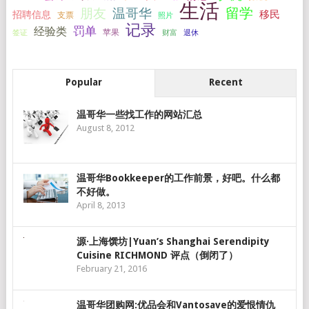
生活
留学
温哥华
朋友
移民
招聘信息
支票
照片
记录
罚单
经验类
签证
苹果
财富
退休
Popular
Recent
温哥华一些找工作的网站汇总
August 8, 2012
温哥华Bookkeeper的工作前景，好吧。什么都
不好做。
April 8, 2013
源·上海馔坊|Yuan’s Shanghai Serendipity
Cuisine RICHMOND 评点（倒闭了）
February 21, 2016
温哥华团购网:优品会和Vantosave的爱恨情仇