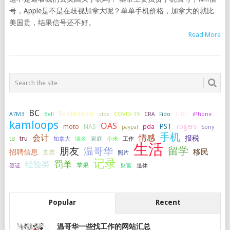
号，Apple是不是在歧视加拿大呢？单单手机价格，加拿大的就比
美国贵，结果信号还不好。
Read More
BC
Bookkeeper
A7M3
COVID-19
ICBC
iPhone
Bell
cibc
CRA
Fido
kamloops
OAS
PST
rogers
NAS
pda
moto
paypal
Sony
手机
会计
情感
报税
tru
加拿大
小米
工作
td
域名
家庭
生活
留学
温哥华
朋友
移民
招聘信息
支票
照片
记录
罚单
经验类
签证
苹果
财富
退休
Popular
Recent
温哥华一些找工作的网站汇总