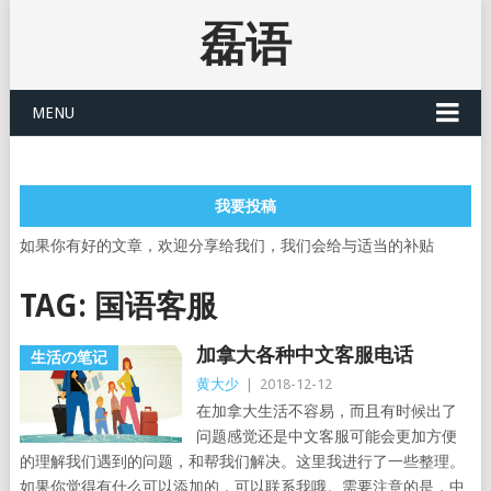
磊语
MENU
我要投稿
如果你有好的文章，欢迎分享给我们，我们会给与适当的补贴
TAG:
国语客服
加拿大各种中文客服电话
生活の笔记
黄大少
|
2018-12-12
在加拿大生活不容易，而且有时候出了
问题感觉还是中文客服可能会更加方便
的理解我们遇到的问题，和帮我们解决。这里我进行了一些整理。
如果你觉得有什么可以添加的，可以联系我哦。需要注意的是，中