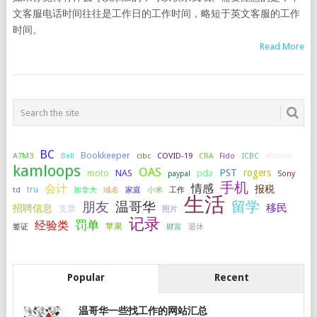
文客服电话时间往往是工作日的工作时间，略短于英文客服的工作
时间。
Read More
BC
Bookkeeper
A7M3
COVID-19
ICBC
iPhone
Bell
cibc
CRA
Fido
kamloops
OAS
PST
rogers
NAS
pda
moto
paypal
Sony
手机
会计
情感
报税
tru
加拿大
小米
工作
td
域名
家庭
生活
留学
温哥华
朋友
移民
招聘信息
支票
照片
记录
罚单
经验类
签证
苹果
财富
退休
Popular
Recent
温哥华一些找工作的网站汇总