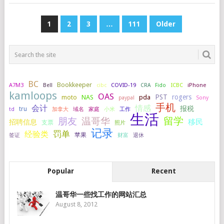
POSTS
1
2
3
…
111
Older
PAGINATION
BC
Bookkeeper
A7M3
COVID-19
ICBC
iPhone
Bell
cibc
CRA
Fido
kamloops
OAS
PST
rogers
NAS
pda
moto
paypal
Sony
手机
会计
情感
报税
tru
加拿大
小米
工作
td
域名
家庭
生活
留学
温哥华
朋友
移民
招聘信息
支票
照片
记录
罚单
经验类
签证
苹果
财富
退休
Popular
Recent
温哥华一些找工作的网站汇总
August 8, 2012