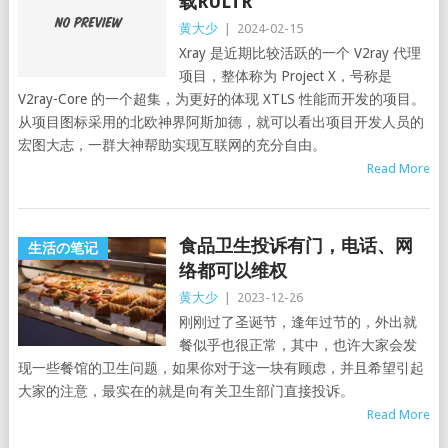
载RULTR
黄大少
|
2024-02-15
Xray 是近期比较活跃的一个 V2ray 代理
项目，整体称为 Project X，号称是
V2ray-Core 的一个超集，为更好的体现 XTLS 性能而开发的项目。
从项目图标采用的北欧神界阿斯加德，就可以看出项目开发人员的
宏图大志，一群大神帮助实现互联网的充分自由。
Read More
食品卫生投诉有门，电话、网
生活の笔记
络都可以维权
黄大少
|
2023-12-26
刚刚过了圣诞节，逢年过节的，外出就
餐似乎也很正常，其中，也许大家会发
现一些餐馆的卫生问题，如果你对于这一块有顾虑，并且希望引起
大家的注意，最实在的就是向有关卫生部门直接投诉。
Read More