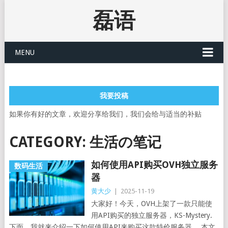
磊语
MENU
我要投稿
如果你有好的文章，欢迎分享给我们，我们会给与适当的补贴
CATEGORY:
生活の笔记
如何使用API购买OVH独立服务
数码生活
器
黄大少
|
2025-11-19
大家好！今天，OVH上架了一款只能使
用API购买的独立服务器，KS-Mystery.
下面，我就来介绍一下如何使用API来购买这款特价服务器。 本文