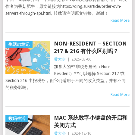
作者为香菇肥牛，原文链接为https://qing.su/article/order-ovh-
servers-through-api.html, 转载请注明原文链接。谢谢！
Read More
NON-RESIDENT – SECTION
生活の笔记
217 & 216 有什么区别吗？
黄大少
|
2025-03-06
加拿大的**非税务居民（Non-
Resident）**可以选择 Section 217 或
Section 216 申报税务，但它们适用于不同的收入类型，并有不同
的税务影响。
Read More
MAC 系统数字小键盘的开启和
数码生活
关闭方式
黄大少
|
2024-12-16