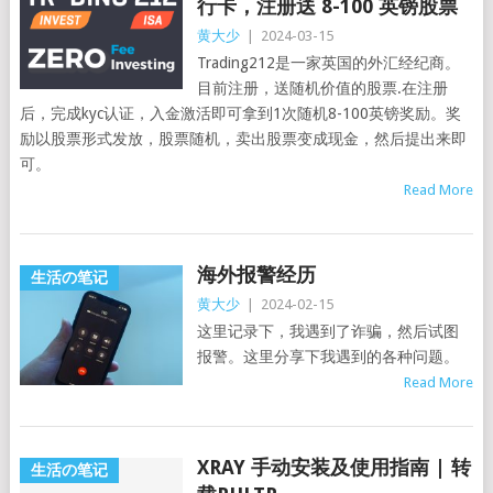
行卡，注册送 8-100 英镑股票
黄大少
|
2024-03-15
Trading212是一家英国的外汇经纪商。
目前注册，送随机价值的股票.在注册
后，完成kyc认证，入金激活即可拿到1次随机8-100英镑奖励。奖
励以股票形式发放，股票随机，卖出股票变成现金，然后提出来即
可。
Read More
海外报警经历
生活の笔记
黄大少
|
2024-02-15
这里记录下，我遇到了诈骗，然后试图
报警。这里分享下我遇到的各种问题。
Read More
XRAY 手动安装及使用指南 | 转
生活の笔记