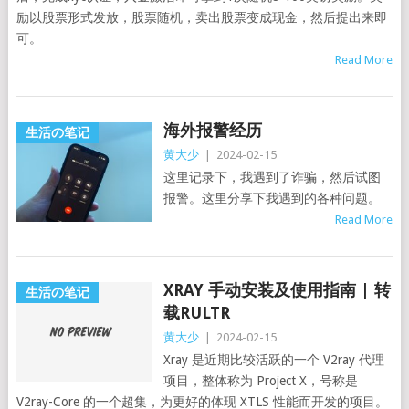
励以股票形式发放，股票随机，卖出股票变成现金，然后提出来即
可。
Read More
海外报警经历
生活の笔记
黄大少
|
2024-02-15
这里记录下，我遇到了诈骗，然后试图
报警。这里分享下我遇到的各种问题。
Read More
XRAY 手动安装及使用指南 | 转
生活の笔记
载RULTR
黄大少
|
2024-02-15
Xray 是近期比较活跃的一个 V2ray 代理
项目，整体称为 Project X，号称是
V2ray-Core 的一个超集，为更好的体现 XTLS 性能而开发的项目。