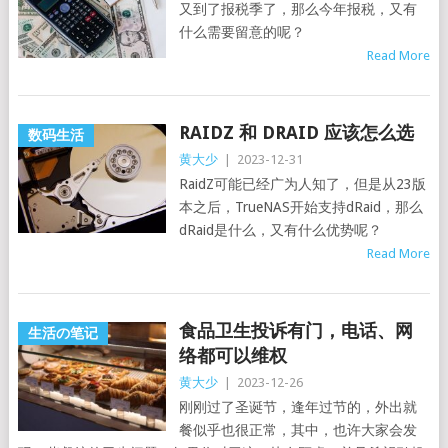
又到了报税季了，那么今年报税，又有
什么需要留意的呢？
Read More
RAIDZ 和 DRAID 应该怎么选
数码生活
黄大少
|
2023-12-31
RaidZ可能已经广为人知了，但是从23版
本之后，TrueNAS开始支持dRaid，那么
dRaid是什么，又有什么优势呢？
Read More
食品卫生投诉有门，电话、网
生活の笔记
络都可以维权
黄大少
|
2023-12-26
刚刚过了圣诞节，逢年过节的，外出就
餐似乎也很正常，其中，也许大家会发