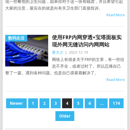
现一些餐馆的卫生问题，如果你对于这一块有顾虑，并且希望引起
大家的注意，最实在的就是向有关卫生部门直接投诉。
Read More
使用FRP内网穿透+宝塔面板实
数码生活
现外网无缝访问内网网站
黄大少
|
2023-12-19
网络上有很多关于FRP的文章，有一些信
息不齐全，或者过时了。所以忍痛自己
整了一篇。遇到各种问题。也是自己摸索着解决了。
Read More
POSTS
Newer
1
2
3
4
5
6
…
174
PAGINATION
Older