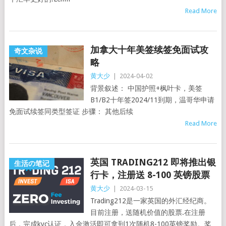
Read More
加拿大十年美签续签免面试攻
奇文杂说
略
黄大少
|
2024-04-02
背景叙述： 中国护照+枫叶卡，美签
B1/B2十年签2024/11到期，温哥华申请
免面试续签同类型签证 步骤： 其他后续
Read More
英国 TRADING212 即将推出银
生活の笔记
行卡，注册送 8-100 英镑股票
黄大少
|
2024-03-15
Trading212是一家英国的外汇经纪商。
目前注册，送随机价值的股票.在注册
后，完成kyc认证，入金激活即可拿到1次随机8-100英镑奖励。奖