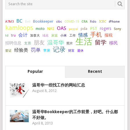
BC
Bookkeeper
A7M3
COVID-19
ICBC
iPhone
Bell
cibc
CRA
Fido
kamloops
OAS
PST
rogers
NAS
pda
moto
paypal
Sony
手机
会计
情感
报税
tru
加拿大
小米
工作
td
域名
家庭
生活
留学
温哥华
朋友
移民
招聘信息
支票
照片
记录
罚单
经验类
签证
苹果
财富
退休
Popular
Recent
温哥华一些找工作的网站汇总
August 8, 2012
温哥华Bookkeeper的工作前景，好吧。什么都
不好做。
April 8, 2013