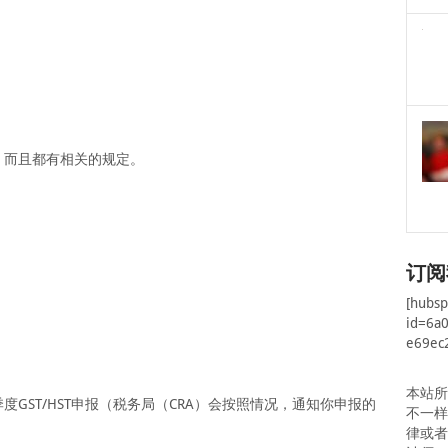
有，而且都有相关的规定。
订阅
[hubs
id=6a
e69ec
本站
度GST/HST申报（税务局（CRA）会按照情况，通知你申报的
不一
律或