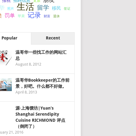
报税
招聘信息
支票
生活
留学
华
移民
签证
照片
记录
罚单
类
苹果
财富
退休
Popular
Recent
温哥华一些找工作的网站汇
总
August 8, 2012
温哥华Bookkeeper的工作前
景，好吧。什么都不好做。
April 8, 2013
源·上海馔坊|Yuan’s
Shanghai Serendipity
Cuisine RICHMOND 评点
（倒闭了）
uary 21, 2016