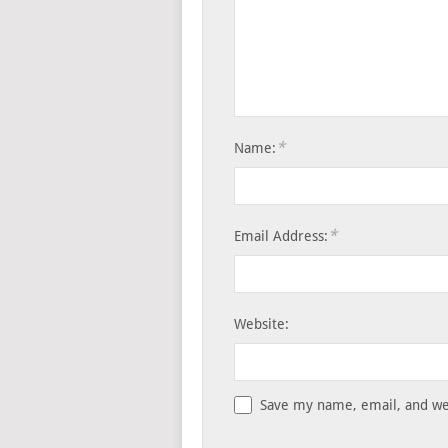
*
Name:
*
Email Address:
Website:
Save my name, email, and web