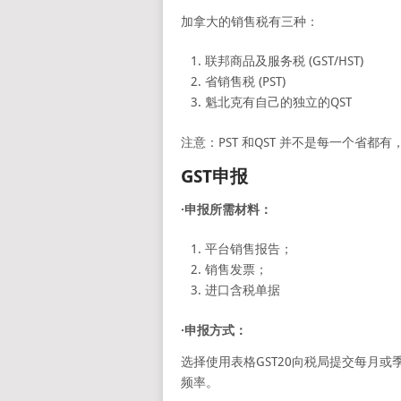
加拿大的销售税有三种：
联邦商品及服务税 (GST/HST)
省销售税 (PST)
魁北克有自己的独立的QST
注意：PST 和QST 并不是每一个省都
GST申报
·申报所需材料：
平台销售报告；
销售发票；
进口含税单据
·申报方式：
选择使用表格GST20向税局提交每月或季
频率。