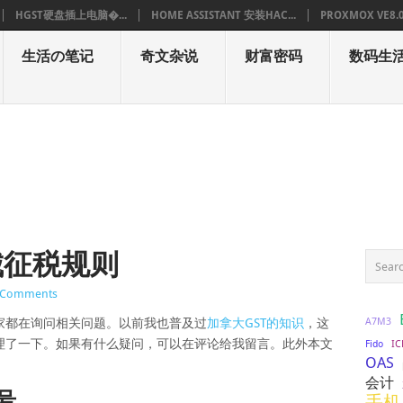
HGST硬盘插上电脑�...
HOME ASSISTANT 安装HAC...
PROXMOX VE8.
生活の笔记
奇文杂说
财富密码
数码生
城征税规则
 Comments
A7M3
家都在询问相关问题。以前我也普及过
加拿大GST的知识
，这
理了一下。如果有什么疑问，可以在评论给我留言。此外本文
IC
Fido
OAS
会计
号。
手机