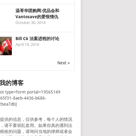
温哥华团购网:优品会和
Vantosave的爱恨情仇
October 30, 2014
Bill C6 法案进程的讨论
April 19, 2016
Next »
我的博客
pot type=form portal=19565149
065f31-8aeb-4436-b686-
2bea7db]
所提供的信息，仅供参考，每个人的情况
样，请不要胡乱套用。如果你真的遇到法
者税收的问题，请询问当地的律师或者会