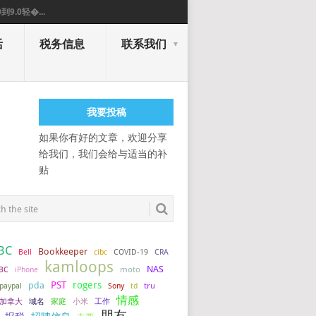
0到9.0轻�...
活
税务信息
联系我们
我要投稿
如果你有好的文章，欢迎分享
给我们，我们会给与适当的补
贴
BC
Bookkeeper
COVID-19
Bell
cibc
CRA
kamloops
NAS
BC
iPhone
moto
PST
rogers
pda
tru
paypal
Sony
td
情感
加拿大
小米
工作
域名
家庭
朋友