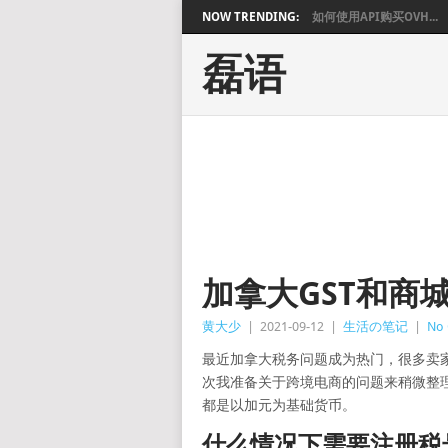
NOW TRENDING:
如何使用API购买OVH...
磊语
加拿大GST和商
黄大少
|
2021-09-12
|
生活の笔记
|
No
最近加拿大税务问题成为热门，很多卖
次我准备关于跨境电商的问题来稍微整
都是以加元为基础货币。
什么情况下需要注册税