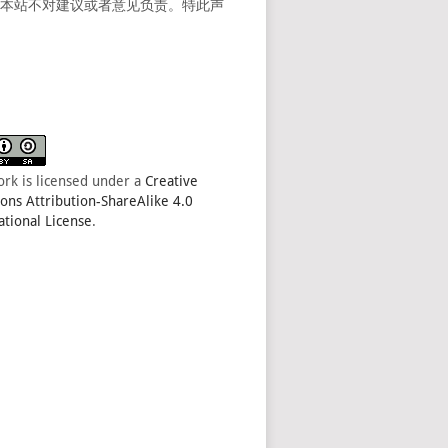
。本站不对建议或者意见负责。特此声
ork is licensed under a
Creative
s Attribution-ShareAlike 4.0
ational License
.